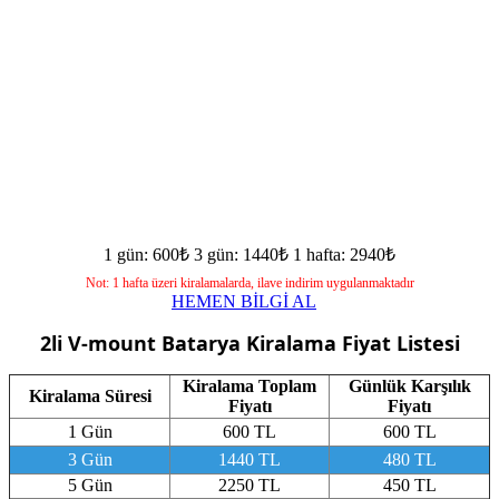
1 gün: 600₺
3 gün: 1440₺
1 hafta: 2940₺
Not: 1 hafta üzeri kiralamalarda, ilave indirim uygulanmaktadır
HEMEN BİLGİ AL
2li V-mount Batarya
Kiralama Fiyat Listesi
Kiralama Toplam
Günlük Karşılık
Kiralama Süresi
Fiyatı
Fiyatı
1 Gün
600 TL
600 TL
3 Gün
1440 TL
480 TL
5 Gün
2250 TL
450 TL