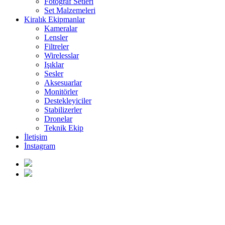
Fotoğraf Setleri
Set Malzemeleri
Kiralık Ekipmanlar
Kameralar
Lensler
Filtreler
Wirelesslar
Işıklar
Sesler
Aksesuarlar
Monitörler
Destekleyiciler
Stabilizerler
Dronelar
Teknik Ekip
İletişim
İnstagram