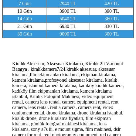
7 Gün
2940 TL
420 TL
10 Gün
3900 TL
390 TL
14 Gün
5040 TL
360 TL
21 Gün
6930 TL
330 TL
30 Gün
9000 TL
300 TL
Kiralık Aksesuar, Aksesuar Kiralama, Kiralık 2li V-mount
Batarya , kiralıkkamera7/24,kiralık aksesuar, aksesuar
kiralama,film ekipmanları kiralama, ekipman kiralama,
kamera kiralama,profesyonel aksesuar kiralama, kiralık
kamera, istanbul kamera kiralama, kadıköy kiralık kamera,
kadıköy film ekipmanları kiralama, kamera kiralama
istanbul
, Kiralık Fotoğraf Makinesi, video equipment
rental, camera lens rental, camera equipment rental, rent
camera, lens rental, rent a camera, camera rent, video
equipment rental, drone kiralama, drone kiralama istanbul,
kiralık drone, drone kiralama fiyatları, film ekipman
kiralama, günlük fotoğraf makinesi kiralama, lens
kiralama, sony a7s iii, e mount sigma, film makinesi, dslr
camera for rent, rent photography equipment, red camera