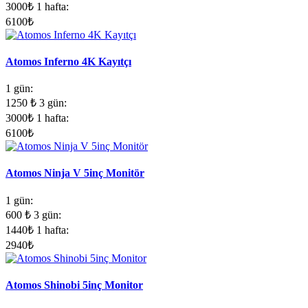
3000
₺
1 hafta:
6100
₺
Atomos Inferno 4K Kayıtçı
1 gün:
1250
₺
3 gün:
3000
₺
1 hafta:
6100
₺
Atomos Ninja V 5inç Monitör
1 gün:
600
₺
3 gün:
1440
₺
1 hafta:
2940
₺
Atomos Shinobi 5inç Monitor