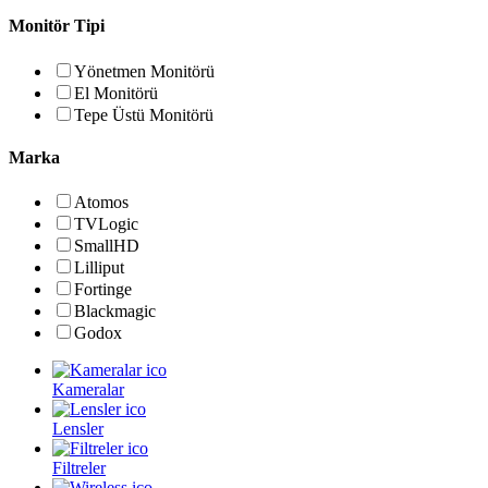
Monitör Tipi
Yönetmen Monitörü
El Monitörü
Tepe Üstü Monitörü
Marka
Atomos
TVLogic
SmallHD
Lilliput
Fortinge
Blackmagic
Godox
Kameralar
Lensler
Filtreler