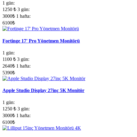
1 gün:
1250
₺
3 gün:
3000
₺
1 hafta:
6100
₺
Fortinge 17' Pro Yönetmen Monitörü
1 gün:
1100
₺
3 gün:
2640
₺
1 hafta:
5390
₺
Apple Studio Display 27inç 5K Monitör
1 gün:
1250
₺
3 gün:
3000
₺
1 hafta:
6100
₺