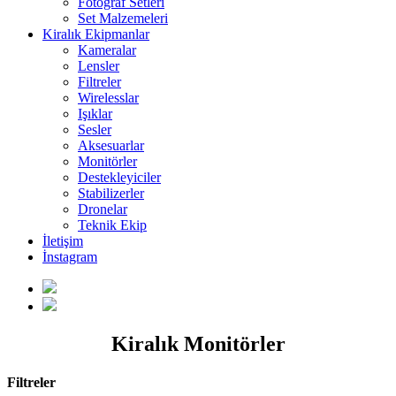
Fotoğraf Setleri
Set Malzemeleri
Kiralık Ekipmanlar
Kameralar
Lensler
Filtreler
Wirelesslar
Işıklar
Sesler
Aksesuarlar
Monitörler
Destekleyiciler
Stabilizerler
Dronelar
Teknik Ekip
İletişim
İnstagram
Kiralık Monitörler
Filtreler