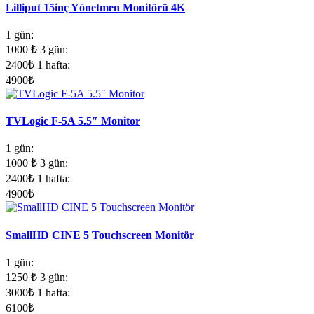
Lilliput 15inç Yönetmen Monitörü 4K
1 gün:
1000
₺
3 gün:
2400
₺
1 hafta:
4900
₺
TVLogic F-5A 5.5″ Monitor
1 gün:
1000
₺
3 gün:
2400
₺
1 hafta:
4900
₺
SmallHD CINE 5 Touchscreen Monitör
1 gün:
1250
₺
3 gün:
3000
₺
1 hafta:
6100
₺