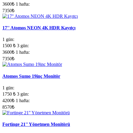
3600
₺
1 hafta:
7350
₺
17'' Atomos NEON 4K HDR Kayıtçı
1 gün:
1500
₺
3 gün:
3600
₺
1 hafta:
7350
₺
Atomos Sumo 19inç Monitör
1 gün:
1750
₺
3 gün:
4200
₺
1 hafta:
8570
₺
Fortinge 21'' Yönetmen Monitörü