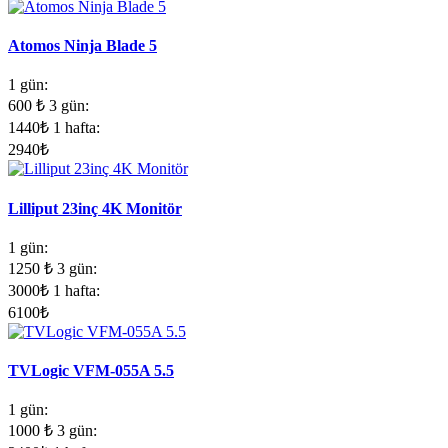
Atomos Ninja Blade 5
1 gün:
600
₺
3 gün:
1440
₺
1 hafta:
2940
₺
Lilliput 23inç 4K Monitör
1 gün:
1250
₺
3 gün:
3000
₺
1 hafta:
6100
₺
TVLogic VFM-055A 5.5
1 gün:
1000
₺
3 gün: