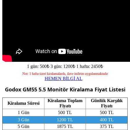
1 gün: 500₺
3 gün: 1200₺
1 hafta: 2450₺
Not: 1 hafta üzeri kiralamalarda, ilave indirim uygulanmaktadır
HEMEN BİLGİ AL
Godox GM55 5.5 Monitör
Kiralama Fiyat Listesi
Kiralama Toplam
Günlük Karşılık
Kiralama Süresi
Fiyatı
Fiyatı
1 Gün
500 TL
500 TL
3 Gün
1200 TL
400 TL
5 Gün
1875 TL
375 TL