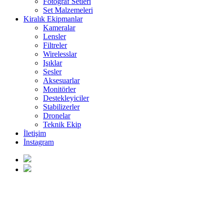
Fotoğraf Setleri
Set Malzemeleri
Kiralık Ekipmanlar
Kameralar
Lensler
Filtreler
Wirelesslar
Işıklar
Sesler
Aksesuarlar
Monitörler
Destekleyiciler
Stabilizerler
Dronelar
Teknik Ekip
İletişim
İnstagram