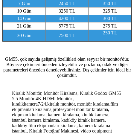
7 Gün
2450 TL
350 TL
10 Gün
3250 TL
325 TL
14 Gün
4200 TL
300 TL
21 Gün
5775 TL
275 TL
250 TL
30 Gün
7500 TL
GM55, çok sayıda gelişmiş özellikleri olan seyyar bir monitör'dür.
Böylece çekimleri önceden izleyebilir ve pozlama, odak ve diğer
parametreleri önceden denetleyebilirsiniz. Dış çekimler için ideal bir
çözümdür.
Kiralık Monitör, Monitör Kiralama, Kiralık Godox GM55
5.5 Monitör 4K HDMI Monitör ,
kiralikkamera7/24,kiralık monitör, monitör kiralama,film
ekipmanları kiralama,profesyonel monitör kiralama,
ekipman kiralama, kamera kiralama, kiralık kamera,
istanbul kamera kiralama, kadıköy kiralık kamera,
kadıköy film ekipmanları kiralama, kamera kiralama
istanbul, Kiralık Fotoğraf Makinesi, video equipment