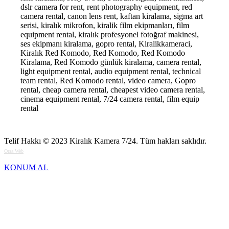
dslr camera for rent, rent photography equipment, red
camera rental, canon lens rent, kaftan kiralama, sigma art
serisi, kiralık mikrofon, kiralik film ekipmanları, film
equipment rental, kiralık profesyonel fotoğraf makinesi,
ses ekipmanı kiralama, gopro rental, Kiralikkameraci,
Kiralık Red Komodo, Red Komodo, Red Komodo
Kiralama, Red Komodo günlük kiralama, camera rental,
light equipment rental, audio equipment rental, technical
team rental, Red Komodo rental, video camera, Gopro
rental, cheap camera rental, cheapest video camera rental,
cinema equipment rental, 7/24 camera rental, film equip
rental
Telif Hakkı © 2023
Kiralık Kamera 7/24
. Tüm hakları saklıdır.
Orsa Web
KONUM AL