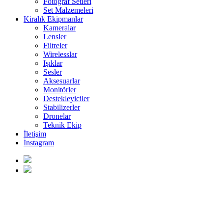
Fotoğraf Setleri
Set Malzemeleri
Kiralık Ekipmanlar
Kameralar
Lensler
Filtreler
Wirelesslar
Işıklar
Sesler
Aksesuarlar
Monitörler
Destekleyiciler
Stabilizerler
Dronelar
Teknik Ekip
İletişim
İnstagram