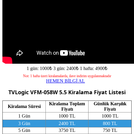
1 gün: 1000₺
3 gün: 2400₺
1 hafta: 4900₺
Not: 1 hafta üzeri kiralamalarda, ilave indirim uygulanmaktadır
HEMEN BİLGİ AL
TVLogic VFM-058W 5.5
Kiralama Fiyat Listesi
Kiralama Toplam
Günlük Karşılık
Kiralama Süresi
Fiyatı
Fiyatı
1 Gün
1000 TL
1000 TL
3 Gün
2400 TL
800 TL
5 Gün
3750 TL
750 TL