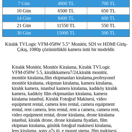
7 Gün
4900 TL
700 TL
10 Gün
6500 TL
650 TL
14 Gün
8400 TL
600 TL
21 Gün
11550 TL
550 TL
30 Gün
15000 TL
500 TL
Kiralık TVLogic VFM-058W 5.5" Monitör, SDI ve HDMI Giriş-
Çıkış, 1080p çözünürlüklü kamera üstü bir modeldir.
Kiralık Monitör, Monitör Kiralama, Kiralık TVLogic
VFM-058W 5.5, kiralikkamera7/24,kiralık monitör,
monitör kiralama,film ekipmanları kiralama,profesyonel
monitör kiralama, ekipman kiralama, kamera kiralama,
kiralık kamera, istanbul kamera kiralama, kadıköy kiralık
kamera, kadıköy film ekipmanları kiralama, kamera
kiralama istanbul, Kiralık Fotoğraf Makinesi, video
equipment rental, camera lens rental, camera equipment
rental, rent camera, lens rental, rent a camera, camera rent,
video equipment rental, drone kiralama, drone kiralama
istanbul, kiralık drone, drone kiralama fiyatları, film
ekipman kiralama, günlük fotoğraf makinesi kiralama,
lens kiralama, sony a7s iii, e mount sigma, film makinesi,