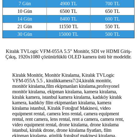
7 Gün
4900 TL
700 TL
10 Gün
6500 TL
650 TL
14 Gün
8400 TL
600 TL
21 Gün
11550 TL
550 TL
30 Gün
15000 TL
500 TL
Kiralık TVLogic VFM-055A 5.5" Monitör, SDI ve HDMI Giriş-
Çıkış, 1920x1080 çözünürlüklü OLED kamera üstü bir modeldir.
Kiralık Monitör, Monitör Kiralama, Kiralık TVLogic
VFM-055A 5.5 , kiralikkamera7/24,kiralık monitör,
monitör kiralama,film ekipmanları kiralama,profesyonel
monitör kiralama, ekipman kiralama, kamera kiralama,
kiralık kamera, istanbul kamera kiralama, kadıköy kiralık
kamera, kadıköy film ekipmanları kiralama, kamera
kiralama istanbul, Kiralık Fotoğraf Makinesi, video
equipment rental, camera lens rental, camera equipment
rental, rent camera, lens rental, rent a camera, camera rent,
video equipment rental, drone kiralama, drone kiralama
istanbul, kiralık drone, drone kiralama fiyatları, film
ekipman kiralama, günlük fotoğraf makinesi kiralama,