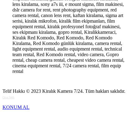
lens kiralama, sony a7s iii, e mount sigma, film makinesi,
dslr camera for rent, rent photography equipment, red
camera rental, canon lens rent, kaftan kiralama, sigma art
serisi, kiralık mikrofon, kiralik film ekipmanları, film
equipment rental, kiralık profesyonel fotoğraf makinesi,
ses ekipmanı kiralama, gopro rental, Kiralikkameraci,
Kiralık Red Komodo, Red Komodo, Red Komodo
Kiralama, Red Komodo günlük kiralama, camera rental,
light equipment rental, audio equipment rental, technical
team rental, Red Komodo rental, video camera, Gopro
rental, cheap camera rental, cheapest video camera rental,
cinema equipment rental, 7/24 camera rental, film equip
rental
Telif Hakkı © 2023
Kiralık Kamera 7/24
. Tüm hakları saklıdır.
Orsa Web
KONUM AL