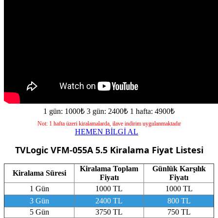
1 gün: 1000₺
3 gün: 2400₺
1 hafta: 4900₺
Not: 1 hafta üzeri kiralamalarda, ilave indirim uygulanmaktadır
HEMEN BİLGİ AL
TVLogic VFM-055A 5.5
Kiralama Fiyat Listesi
Kiralama Toplam
Günlük Karşılık
Kiralama Süresi
Fiyatı
Fiyatı
1 Gün
1000 TL
1000 TL
3 Gün
2400 TL
800 TL
5 Gün
3750 TL
750 TL