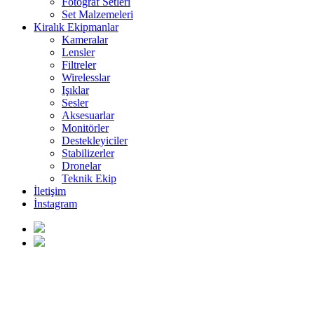
Fotoğraf Setleri
Set Malzemeleri
Kiralık Ekipmanlar
Kameralar
Lensler
Filtreler
Wirelesslar
Işıklar
Sesler
Aksesuarlar
Monitörler
Destekleyiciler
Stabilizerler
Dronelar
Teknik Ekip
İletişim
İnstagram