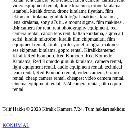
video equipment rental, drone kiralama, drone kiralama
istanbul, kiralık drone, drone kiralama fiyatları, film
ekipman kiralama, günlük fotoğraf makinesi kiralama,
lens kiralama, sony a7s iii, e mount sigma, film makinesi,
dslr camera for rent, rent photography equipment, red
camera rental, canon lens rent, kaftan kiralama, sigma art
serisi, kiralık mikrofon, kiralik film ekipmanları, film
equipment rental, kiralık profesyonel fotoğraf makinesi,
ses ekipmanı kiralama, gopro rental, Kiralikkameraci,
Kiralık Red Komodo, Red Komodo, Red Komodo
Kiralama, Red Komodo günlük kiralama, camera rental,
light equipment rental, audio equipment rental, technical
team rental, Red Komodo rental, video camera, Gopro
rental, cheap camera rental, cheapest video camera rental,
cinema equipment rental, 7/24 camera rental, film equip
rental
Telif Hakkı © 2023
Kiralık Kamera 7/24
. Tüm hakları saklıdır.
Orsa Web
KONUM AL