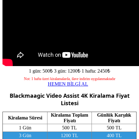
1 gün: 500₺
3 gün: 1200₺
1 hafta: 2450₺
Not: 1 hafta üzeri kiralamalarda, ilave indirim uygulanmaktadır
HEMEN BİLGİ AL
Blackmaagic Video Assist 4K
Kiralama Fiyat
Listesi
Kiralama Toplam
Günlük Karşılık
Kiralama Süresi
Fiyatı
Fiyatı
1 Gün
500 TL
500 TL
3 Gün
1200 TL
400 TL