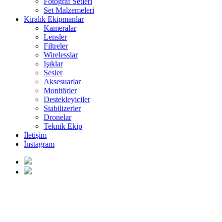
Fotoğraf Setleri
Set Malzemeleri
Kiralık Ekipmanlar
Kameralar
Lensler
Filtreler
Wirelesslar
Işıklar
Sesler
Aksesuarlar
Monitörler
Destekleyiciler
Stabilizerler
Dronelar
Teknik Ekip
İletişim
İnstagram