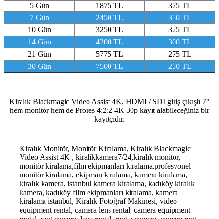
5 Gün
1875 TL
375 TL
7 Gün
2450 TL
350 TL
10 Gün
3250 TL
325 TL
14 Gün
4200 TL
300 TL
21 Gün
5775 TL
275 TL
30 Gün
7500 TL
250 TL
Kiralık Blackmagic Video Assist 4K, HDMI / SDI giriş çıkışlı 7"
hem monitör hem de Prores 4:2:2 4K 30p kayıt alabileceğiniz bir
kayıtçıdır.
Kiralık Monitör, Monitör Kiralama, Kiralık Blackmagic
Video Assist 4K , kiralikkamera7/24,kiralık monitör,
monitör kiralama,film ekipmanları kiralama,profesyonel
monitör kiralama, ekipman kiralama, kamera kiralama,
kiralık kamera, istanbul kamera kiralama, kadıköy kiralık
kamera, kadıköy film ekipmanları kiralama, kamera
kiralama istanbul, Kiralık Fotoğraf Makinesi, video
equipment rental, camera lens rental, camera equipment
rental, rent camera, lens rental, rent a camera, camera rent,