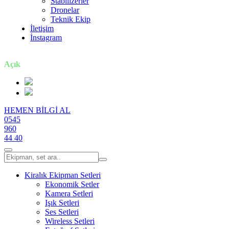
Stabilizerler
Dronelar
Teknik Ekip
İletişim
İnstagram
7 gün / 24 saat
Açık
HEMEN BİLGİ AL
0545
960
44 40
Kiralık Ekipman Setleri
Ekonomik Setler
Kamera Setleri
Işık Setleri
Ses Setleri
Wireless Setleri