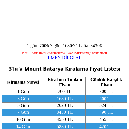
1 gün: 700₺
3 gün: 1680₺
1 hafta: 3430₺
Not: 1 hafta üzeri kiralamalarda, ilave indirim uygulanmaktadır
HEMEN BİLGİ AL
3'lü V-Mount Batarya
Kiralama Fiyat Listesi
Kiralama Toplam
Günlük Karşılık
Kiralama Süresi
Fiyatı
Fiyatı
1 Gün
700 TL
700 TL
3 Gün
1680 TL
560 TL
5 Gün
2620 TL
524 TL
7 Gün
3430 TL
490 TL
10 Gün
4550 TL
455 TL
14 Gün
5880 TL
420 TL