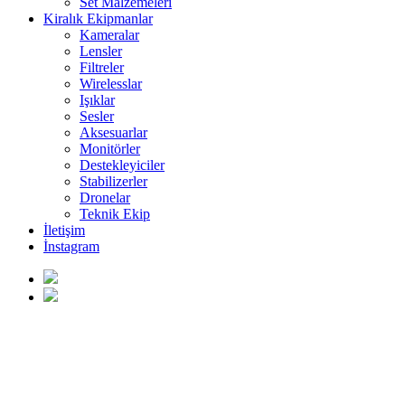
Set Malzemeleri
Kiralık Ekipmanlar
Kameralar
Lensler
Filtreler
Wirelesslar
Işıklar
Sesler
Aksesuarlar
Monitörler
Destekleyiciler
Stabilizerler
Dronelar
Teknik Ekip
İletişim
İnstagram