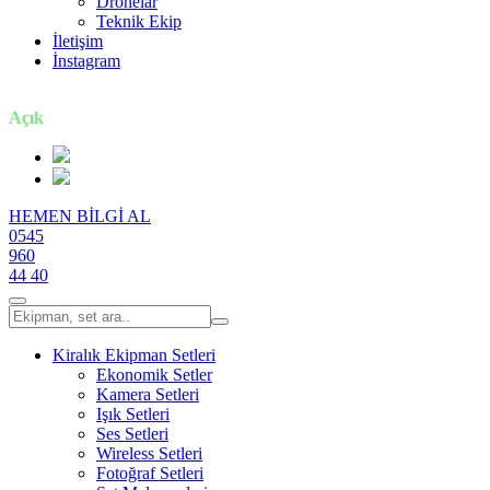
Dronelar
Teknik Ekip
İletişim
İnstagram
7 gün / 24 saat
Açık
HEMEN BİLGİ AL
0545
960
44 40
Kiralık Ekipman Setleri
Ekonomik Setler
Kamera Setleri
Işık Setleri
Ses Setleri
Wireless Setleri
Fotoğraf Setleri