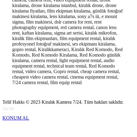
kiralama, drone kiralama istanbul, kiralık drone, drone
kiralama fiyatları, film ekipman kiralama, günlük fotoğraf
makinesi kiralama, lens kiralama, sony a7s iii, e mount
sigma, film makinesi, dslr camera for rent, rent
photography equipment, red camera rental, canon lens
rent, kaftan kiralama, sigma art serisi, kiralık mikrofon,
kiralik film ekipmanları, film equipment rental, kiralık
profesyonel fotoğraf makinesi, ses ekipmanı kiralama,
gopro rental, Kiralikkameraci, Kiralık Red Komodo, Red
Komodo, Red Komodo Kiralama, Red Komodo günlük
kiralama, camera rental, light equipment rental, audio
equipment rental, technical team rental, Red Komodo
rental, video camera, Gopro rental, cheap camera rental,
cheapest video camera rental, cinema equipment rental,
7/24 camera rental, film equip rental
Telif Hakkı © 2023
Kiralık Kamera 7/24
. Tüm hakları saklıdır.
Orsa Web
KONUM AL