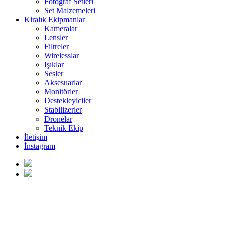
Fotoğraf Setleri
Set Malzemeleri
Kiralık Ekipmanlar
Kameralar
Lensler
Filtreler
Wirelesslar
Işıklar
Sesler
Aksesuarlar
Monitörler
Destekleyiciler
Stabilizerler
Dronelar
Teknik Ekip
İletişim
İnstagram