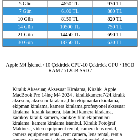
5 Gün
4650 TL
930 TL
7 Gün
6100 TL
880 TL
10 Gün
8150 TL
820 TL
14 Gün
10500 TL
750 TL
21 Gün
14450 TL
690 TL
30 Gün
18750 TL
630 TL
Apple M4 İşlemci / 10 Çekirdek CPU-10 Çekirdek GPU / 16GB
RAM / 512GB SSD /
Kiralık Aksesuar, Aksesuar Kiralama, Kiralık Apple
MacBook Pro 14inç M4 2024 , kiralıkkamera7/24,kiralık
aksesuar, aksesuar kiralama,film ekipmanları kiralama,
ekipman kiralama, kamera kiralama,profesyonel aksesuar
kiralama, kiralık kamera, istanbul kamera kiralama,
kadıköy kiralık kamera, kadıköy film ekipmanları
kiralama, kamera kiralama istanbul
, Kiralık Fotoğraf
Makinesi, video equipment rental, camera lens rental,
camera equipment rental, rent camera, lens rental, rent a
camera, camera rent, video equipment rental, drone