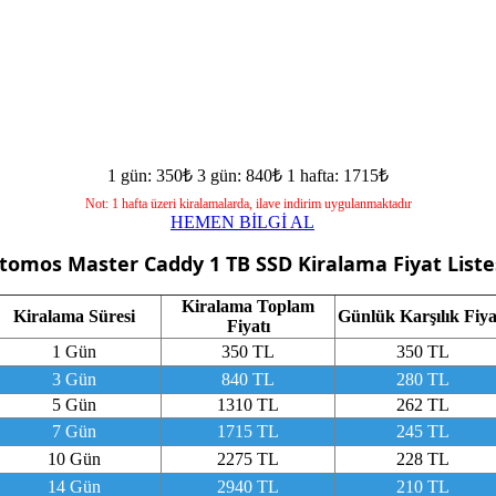
1 gün: 350₺
3 gün: 840₺
1 hafta: 1715₺
Not: 1 hafta üzeri kiralamalarda, ilave indirim uygulanmaktadır
HEMEN BİLGİ AL
tomos Master Caddy 1 TB SSD
Kiralama Fiyat Liste
Kiralama Toplam
Kiralama Süresi
Günlük Karşılık Fiya
Fiyatı
1 Gün
350 TL
350 TL
3 Gün
840 TL
280 TL
5 Gün
1310 TL
262 TL
7 Gün
1715 TL
245 TL
10 Gün
2275 TL
228 TL
14 Gün
2940 TL
210 TL