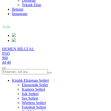
Dronelar
Teknik Ekip
İletişim
İnstagram
7 gün / 24 saat
Açık
HEMEN BİLGİ AL
0545
960
44 40
Kiralık Ekipman Setleri
Ekonomik Setler
Kamera Setleri
Işık Setleri
Ses Setleri
Wireless Setleri
Fotoğraf Setleri