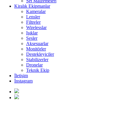
Set Malzemeleri
Kiralık Ekipmanlar
Kameralar
Lensler
Filtreler
Wirelesslar
Işıklar
Sesler
Aksesuarlar
Monitörler
Destekleyiciler
Stabilizerler
Dronelar
Teknik Ekip
İletişim
İnstagram