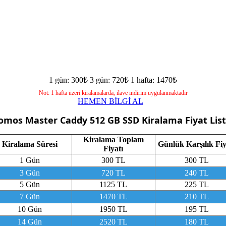
1 gün: 300₺
3 gün: 720₺
1 hafta: 1470₺
Not: 1 hafta üzeri kiralamalarda, ilave indirim uygulanmaktadır
HEMEN BİLGİ AL
omos Master Caddy 512 GB SSD
Kiralama Fiyat List
Kiralama Toplam
Kiralama Süresi
Günlük Karşılık Fiy
Fiyatı
1 Gün
300 TL
300 TL
3 Gün
720 TL
240 TL
5 Gün
1125 TL
225 TL
7 Gün
1470 TL
210 TL
10 Gün
1950 TL
195 TL
14 Gün
2520 TL
180 TL