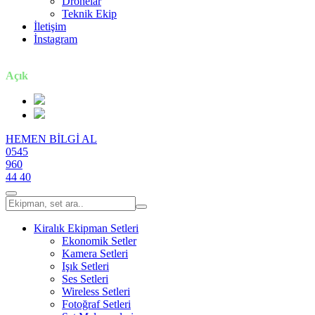
Dronelar
Teknik Ekip
İletişim
İnstagram
7 gün / 24 saat
Açık
HEMEN BİLGİ AL
0545
960
44 40
Kiralık Ekipman Setleri
Ekonomik Setler
Kamera Setleri
Işık Setleri
Ses Setleri
Wireless Setleri
Fotoğraf Setleri