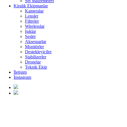
Set Malzemeleri
Kiralık Ekipmanlar
Kameralar
Lensler
Filtreler
Wirelesslar
Işıklar
Sesler
Aksesuarlar
Monitörler
Destekleyiciler
Stabilizerler
Dronelar
Teknik Ekip
İletişim
İnstagram