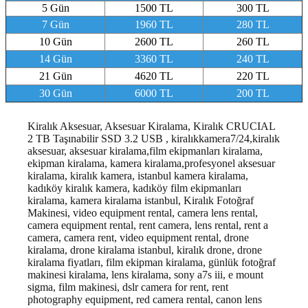
5 Gün
1500 TL
300 TL
7 Gün
1960 TL
280 TL
10 Gün
2600 TL
260 TL
14 Gün
3360 TL
240 TL
21 Gün
4620 TL
220 TL
30 Gün
6000 TL
200 TL
Kiralık Aksesuar, Aksesuar Kiralama, Kiralık CRUCIAL
2 TB Taşınabilir SSD 3.2 USB , kiralıkkamera7/24,kiralık
aksesuar, aksesuar kiralama,film ekipmanları kiralama,
ekipman kiralama, kamera kiralama,profesyonel aksesuar
kiralama, kiralık kamera, istanbul kamera kiralama,
kadıköy kiralık kamera, kadıköy film ekipmanları
kiralama, kamera kiralama istanbul
, Kiralık Fotoğraf
Makinesi, video equipment rental, camera lens rental,
camera equipment rental, rent camera, lens rental, rent a
camera, camera rent, video equipment rental, drone
kiralama, drone kiralama istanbul, kiralık drone, drone
kiralama fiyatları, film ekipman kiralama, günlük fotoğraf
makinesi kiralama, lens kiralama, sony a7s iii, e mount
sigma, film makinesi, dslr camera for rent, rent
photography equipment, red camera rental, canon lens