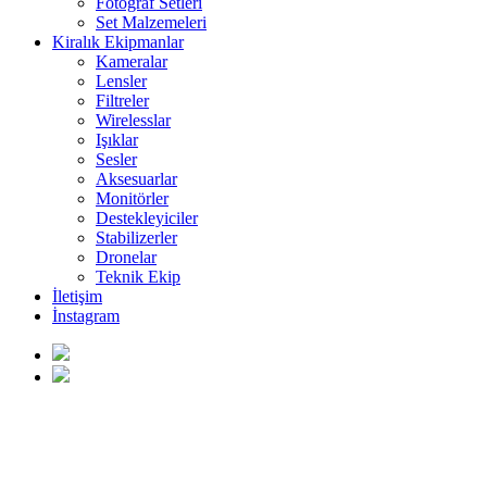
Fotoğraf Setleri
Set Malzemeleri
Kiralık Ekipmanlar
Kameralar
Lensler
Filtreler
Wirelesslar
Işıklar
Sesler
Aksesuarlar
Monitörler
Destekleyiciler
Stabilizerler
Dronelar
Teknik Ekip
İletişim
İnstagram