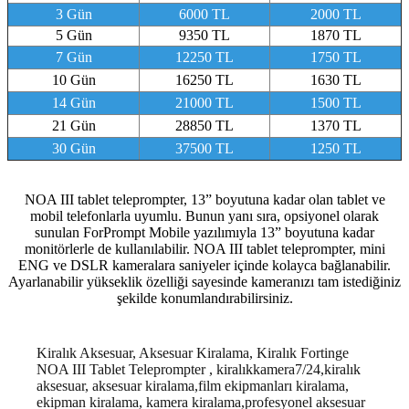
3 Gün
6000 TL
2000 TL
5 Gün
9350 TL
1870 TL
7 Gün
12250 TL
1750 TL
10 Gün
16250 TL
1630 TL
14 Gün
21000 TL
1500 TL
21 Gün
28850 TL
1370 TL
30 Gün
37500 TL
1250 TL
NOA III tablet teleprompter, 13” boyutuna kadar olan tablet ve
mobil telefonlarla uyumlu. Bunun yanı sıra, opsiyonel olarak
sunulan ForPrompt Mobile yazılımıyla 13” boyutuna kadar
monitörlerle de kullanılabilir. NOA III tablet teleprompter, mini
ENG ve DSLR kameralara saniyeler içinde kolayca bağlanabilir.
Ayarlanabilir yükseklik özelliği sayesinde kameranızı tam istediğiniz
şekilde konumlandırabilirsiniz.
Kiralık Aksesuar, Aksesuar Kiralama, Kiralık Fortinge
NOA III Tablet Teleprompter , kiralıkkamera7/24,kiralık
aksesuar, aksesuar kiralama,film ekipmanları kiralama,
ekipman kiralama, kamera kiralama,profesyonel aksesuar