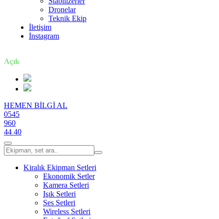
Stabilizerler
Dronelar
Teknik Ekip
İletişim
İnstagram
7 gün / 24 saat
Açık
HEMEN BİLGİ AL
0545
960
44 40
Kiralık Ekipman Setleri
Ekonomik Setler
Kamera Setleri
Işık Setleri
Ses Setleri
Wireless Setleri