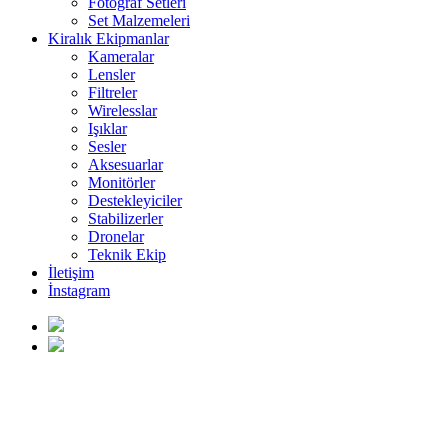
Fotoğraf Setleri
Set Malzemeleri
Kiralık Ekipmanlar
Kameralar
Lensler
Filtreler
Wirelesslar
Işıklar
Sesler
Aksesuarlar
Monitörler
Destekleyiciler
Stabilizerler
Dronelar
Teknik Ekip
İletişim
İnstagram