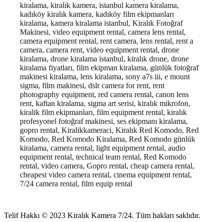
kiralama, kiralık kamera, istanbul kamera kiralama,
kadıköy kiralık kamera, kadıköy film ekipmanları
kiralama, kamera kiralama istanbul
, Kiralık Fotoğraf
Makinesi, video equipment rental, camera lens rental,
camera equipment rental, rent camera, lens rental, rent a
camera, camera rent, video equipment rental, drone
kiralama, drone kiralama istanbul, kiralık drone, drone
kiralama fiyatları, film ekipman kiralama, günlük fotoğraf
makinesi kiralama, lens kiralama, sony a7s iii, e mount
sigma, film makinesi, dslr camera for rent, rent
photography equipment, red camera rental, canon lens
rent, kaftan kiralama, sigma art serisi, kiralık mikrofon,
kiralik film ekipmanları, film equipment rental, kiralık
profesyonel fotoğraf makinesi, ses ekipmanı kiralama,
gopro rental, Kiralikkameraci, Kiralık Red Komodo, Red
Komodo, Red Komodo Kiralama, Red Komodo günlük
kiralama, camera rental, light equipment rental, audio
equipment rental, technical team rental, Red Komodo
rental, video camera, Gopro rental, cheap camera rental,
cheapest video camera rental, cinema equipment rental,
7/24 camera rental, film equip rental
Telif Hakkı © 2023
Kiralık Kamera 7/24
. Tüm hakları saklıdır.