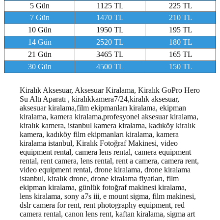
5 Gün
1125 TL
225 TL
7 Gün
1470 TL
210 TL
10 Gün
1950 TL
195 TL
14 Gün
2520 TL
180 TL
21 Gün
3465 TL
165 TL
30 Gün
4500 TL
150 TL
Kiralık Aksesuar, Aksesuar Kiralama, Kiralık GoPro Hero
Su Altı Aparatı , kiralıkkamera7/24,kiralık aksesuar,
aksesuar kiralama,film ekipmanları kiralama, ekipman
kiralama, kamera kiralama,profesyonel aksesuar kiralama,
kiralık kamera, istanbul kamera kiralama, kadıköy kiralık
kamera, kadıköy film ekipmanları kiralama, kamera
kiralama istanbul
, Kiralık Fotoğraf Makinesi, video
equipment rental, camera lens rental, camera equipment
rental, rent camera, lens rental, rent a camera, camera rent,
video equipment rental, drone kiralama, drone kiralama
istanbul, kiralık drone, drone kiralama fiyatları, film
ekipman kiralama, günlük fotoğraf makinesi kiralama,
lens kiralama, sony a7s iii, e mount sigma, film makinesi,
dslr camera for rent, rent photography equipment, red
camera rental, canon lens rent, kaftan kiralama, sigma art