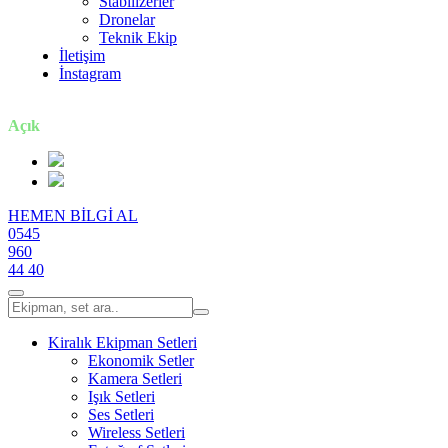
Stabilizerler
Dronelar
Teknik Ekip
İletişim
İnstagram
7 gün / 24 saat
Açık
HEMEN BİLGİ AL
0545
960
44 40
Kiralık Ekipman Setleri
Ekonomik Setler
Kamera Setleri
Işık Setleri
Ses Setleri
Wireless Setleri