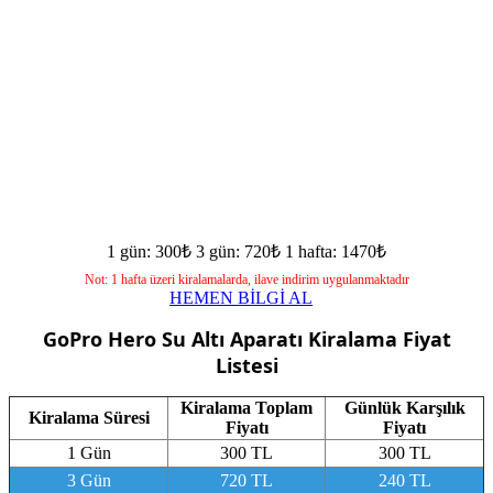
1 gün: 300₺
3 gün: 720₺
1 hafta: 1470₺
Not: 1 hafta üzeri kiralamalarda, ilave indirim uygulanmaktadır
HEMEN BİLGİ AL
GoPro Hero Su Altı Aparatı
Kiralama Fiyat
Listesi
Kiralama Toplam
Günlük Karşılık
Kiralama Süresi
Fiyatı
Fiyatı
1 Gün
300 TL
300 TL
3 Gün
720 TL
240 TL