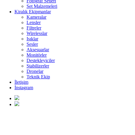
Fotoğraf Setleri
Set Malzemeleri
Kiralık Ekipmanlar
Kameralar
Lensler
Filtreler
Wirelesslar
Işıklar
Sesler
Aksesuarlar
Monitörler
Destekleyiciler
Stabilizerler
Dronelar
Teknik Ekip
İletişim
İnstagram