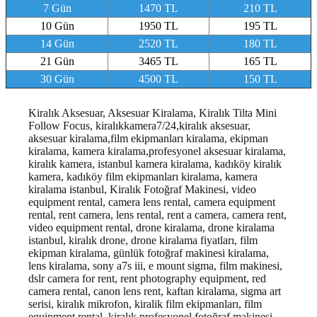
7 Gün
1470 TL
210 TL
10 Gün
1950 TL
195 TL
14 Gün
2520 TL
180 TL
21 Gün
3465 TL
165 TL
30 Gün
4500 TL
150 TL
Kiralık Aksesuar, Aksesuar Kiralama, Kiralık Tilta Mini
Follow Focus, kiralıkkamera7/24,kiralık aksesuar,
aksesuar kiralama,film ekipmanları kiralama, ekipman
kiralama, kamera kiralama,profesyonel aksesuar kiralama,
kiralık kamera, istanbul kamera kiralama, kadıköy kiralık
kamera, kadıköy film ekipmanları kiralama, kamera
kiralama istanbul
, Kiralık Fotoğraf Makinesi, video
equipment rental, camera lens rental, camera equipment
rental, rent camera, lens rental, rent a camera, camera rent,
video equipment rental, drone kiralama, drone kiralama
istanbul, kiralık drone, drone kiralama fiyatları, film
ekipman kiralama, günlük fotoğraf makinesi kiralama,
lens kiralama, sony a7s iii, e mount sigma, film makinesi,
dslr camera for rent, rent photography equipment, red
camera rental, canon lens rent, kaftan kiralama, sigma art
serisi, kiralık mikrofon, kiralik film ekipmanları, film
equipment rental, kiralık profesyonel fotoğraf makinesi,