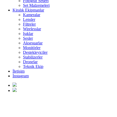
Fotoğraf Setleri
Set Malzemeleri
Kiralık Ekipmanlar
Kameralar
Lensler
Filtreler
Wirelesslar
Işıklar
Sesler
Aksesuarlar
Monitörler
Destekleyiciler
Stabilizerler
Dronelar
Teknik Ekip
İletişim
İnstagram