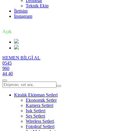
Dronelar
Teknik Ekip
İletişim
İnstagram
7 gün / 24 saat
Açık
HEMEN BİLGİ AL
0545
960
44 40
Kiralık Ekipman Setleri
Ekonomik Setler
Kamera Setleri
Işık Setleri
Ses Setleri
Wireless Setleri
Fotoğraf Setleri