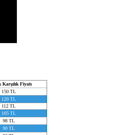
 Karşılık Fiyatı
150 TL
120 TL
112 TL
105 TL
98 TL
90 TL