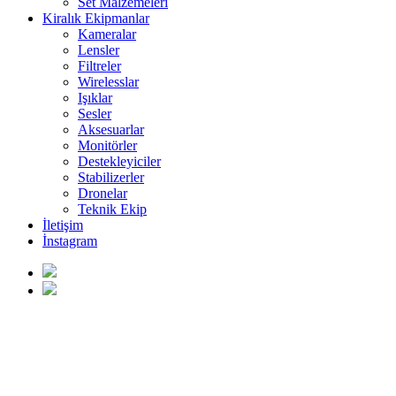
Set Malzemeleri
Kiralık Ekipmanlar
Kameralar
Lensler
Filtreler
Wirelesslar
Işıklar
Sesler
Aksesuarlar
Monitörler
Destekleyiciler
Stabilizerler
Dronelar
Teknik Ekip
İletişim
İnstagram