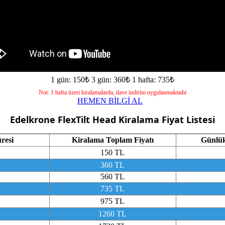
1 gün: 150₺
3 gün: 360₺
1 hafta: 735₺
Not: 1 hafta üzeri kiralamalarda, ilave indirim uygulanmaktadır
HEMEN BİLGİ AL
Edelkrone FlexTilt Head
Kiralama Fiyat Listesi
resi
Kiralama Toplam Fiyatı
Günlük
150 TL
360 TL
560 TL
735 TL
975 TL
1260 TL