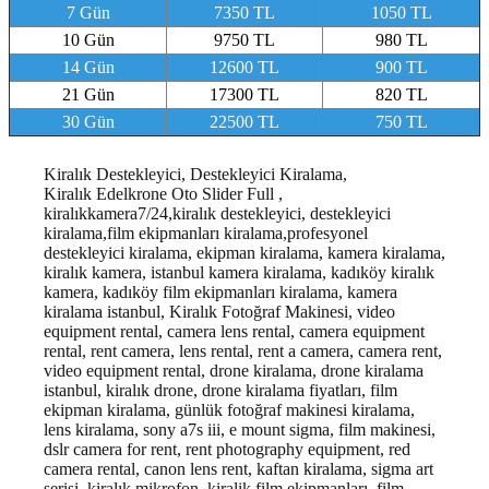
7 Gün
7350 TL
1050 TL
10 Gün
9750 TL
980 TL
14 Gün
12600 TL
900 TL
21 Gün
17300 TL
820 TL
30 Gün
22500 TL
750 TL
Kiralık Destekleyici, Destekleyici Kiralama,
Kiralık
Edelkrone Oto Slider Full
,
kiralıkkamera7/24,kiralık destekleyici, destekleyici
kiralama,film ekipmanları kiralama,profesyonel
destekleyici kiralama, ekipman kiralama, kamera kiralama,
kiralık kamera, istanbul kamera kiralama, kadıköy kiralık
kamera, kadıköy film ekipmanları kiralama, kamera
kiralama istanbul
, Kiralık Fotoğraf Makinesi, video
equipment rental, camera lens rental, camera equipment
rental, rent camera, lens rental, rent a camera, camera rent,
video equipment rental, drone kiralama, drone kiralama
istanbul, kiralık drone, drone kiralama fiyatları, film
ekipman kiralama, günlük fotoğraf makinesi kiralama,
lens kiralama, sony a7s iii, e mount sigma, film makinesi,
dslr camera for rent, rent photography equipment, red
camera rental, canon lens rent, kaftan kiralama, sigma art
serisi, kiralık mikrofon, kiralik film ekipmanları, film