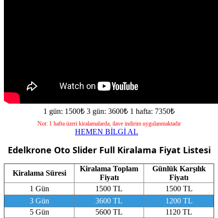
1 gün: 1500₺
3 gün: 3600₺
1 hafta: 7350₺
Not: 1 hafta üzeri kiralamalarda, ilave indirim uygulanmaktadır
HEMEN BİLGİ AL
Edelkrone Oto Slider Full
Kiralama Fiyat Listesi
Kiralama Toplam
Günlük Karşılık
Kiralama Süresi
Fiyatı
Fiyatı
1 Gün
1500 TL
1500 TL
3 Gün
3600 TL
1200 TL
5 Gün
5600 TL
1120 TL