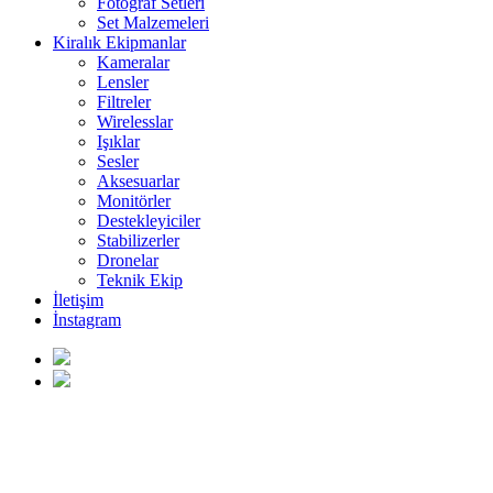
Fotoğraf Setleri
Set Malzemeleri
Kiralık Ekipmanlar
Kameralar
Lensler
Filtreler
Wirelesslar
Işıklar
Sesler
Aksesuarlar
Monitörler
Destekleyiciler
Stabilizerler
Dronelar
Teknik Ekip
İletişim
İnstagram