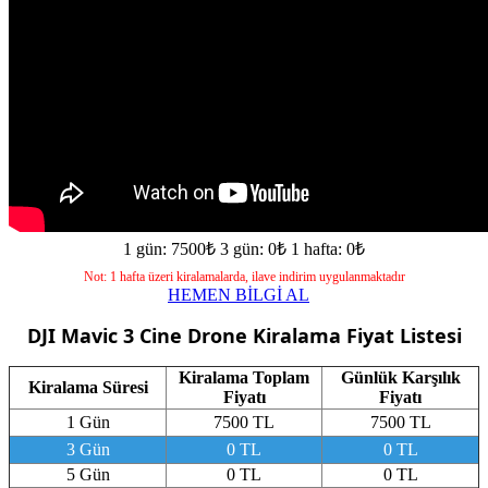
1 gün: 7500₺
3 gün: 0₺
1 hafta: 0₺
Not: 1 hafta üzeri kiralamalarda, ilave indirim uygulanmaktadır
HEMEN BİLGİ AL
DJI Mavic 3 Cine Drone
Kiralama Fiyat Listesi
Kiralama Toplam
Günlük Karşılık
Kiralama Süresi
Fiyatı
Fiyatı
1 Gün
7500 TL
7500 TL
3 Gün
0 TL
0 TL
5 Gün
0 TL
0 TL