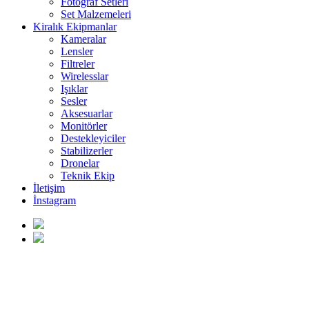
Fotoğraf Setleri
Set Malzemeleri
Kiralık Ekipmanlar
Kameralar
Lensler
Filtreler
Wirelesslar
Işıklar
Sesler
Aksesuarlar
Monitörler
Destekleyiciler
Stabilizerler
Dronelar
Teknik Ekip
İletişim
İnstagram