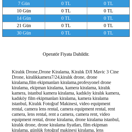
7 Gün
0 TL
0 TL
10 Gün
0 TL
0 TL
14 Gün
0 TL
0 TL
21 Gün
0 TL
0 TL
30 Gün
0 TL
0 TL
Operatör Fiyata Dahildir.
Kiralık Drone,Drone Kiralama, Kiralık DJI Mavic 3 Cine
Drone, kiralikkamera7/24,kiralık drone, drone
kiralama,film ekipmanları kiralama,profesyonel drone
kiralama, ekipman kiralama, kamera kiralama, kiralık
kamera, istanbul kamera kiralama, kadıköy kiralık kamera,
kadıköy film ekipmanları kiralama, kamera kiralama
istanbul, Kiralık Fotoğraf Makinesi, video equipment
rental, camera lens rental, camera equipment rental, rent
camera, lens rental, rent a camera, camera rent, video
equipment rental, drone kiralama, drone kiralama istanbul,
kiralık drone, drone kiralama fiyatları, film ekipman
kiralama, günlük fotoğraf makinesi kiralama, lens