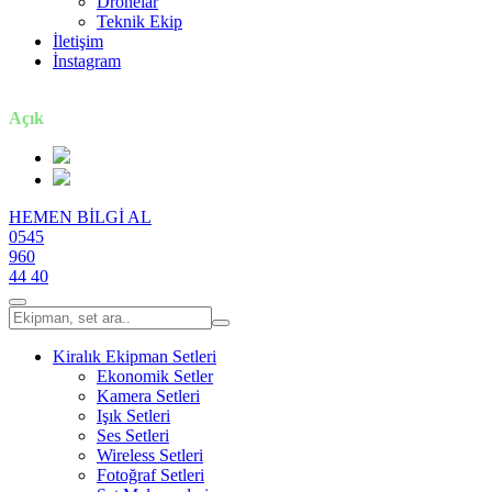
Dronelar
Teknik Ekip
İletişim
İnstagram
7 gün / 24 saat
Açık
HEMEN BİLGİ AL
0545
960
44 40
Kiralık Ekipman Setleri
Ekonomik Setler
Kamera Setleri
Işık Setleri
Ses Setleri
Wireless Setleri
Fotoğraf Setleri