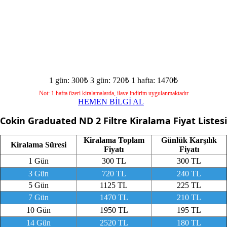
1 gün: 300₺
3 gün: 720₺
1 hafta: 1470₺
Not: 1 hafta üzeri kiralamalarda, ilave indirim uygulanmaktadır
HEMEN BİLGİ AL
Cokin Graduated ND 2 Filtre
Kiralama Fiyat Listesi
Kiralama Toplam
Günlük Karşılık
Kiralama Süresi
Fiyatı
Fiyatı
1 Gün
300 TL
300 TL
3 Gün
720 TL
240 TL
5 Gün
1125 TL
225 TL
7 Gün
1470 TL
210 TL
10 Gün
1950 TL
195 TL
14 Gün
2520 TL
180 TL