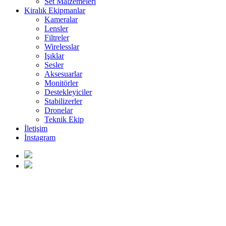
Set Malzemeleri
Kiralık Ekipmanlar
Kameralar
Lensler
Filtreler
Wirelesslar
Işıklar
Sesler
Aksesuarlar
Monitörler
Destekleyiciler
Stabilizerler
Dronelar
Teknik Ekip
İletişim
İnstagram