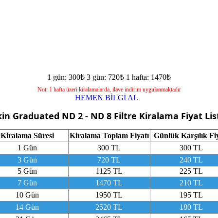
1 gün: 300₺
3 gün: 720₺
1 hafta: 1470₺
Not: 1 hafta üzeri kiralamalarda, ilave indirim uygulanmaktadır
HEMEN BİLGİ AL
in Graduated ND 2 - ND 8 Filtre
Kiralama Fiyat Lis
Kiralama Süresi
Kiralama Toplam Fiyatı
Günlük Karşılık Fi
1 Gün
300 TL
300 TL
3 Gün
720 TL
240 TL
5 Gün
1125 TL
225 TL
7 Gün
1470 TL
210 TL
10 Gün
1950 TL
195 TL
14 Gün
2520 TL
180 TL