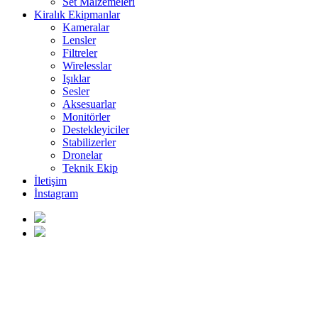
Set Malzemeleri
Kiralık Ekipmanlar
Kameralar
Lensler
Filtreler
Wirelesslar
Işıklar
Sesler
Aksesuarlar
Monitörler
Destekleyiciler
Stabilizerler
Dronelar
Teknik Ekip
İletişim
İnstagram