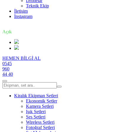
Dronelar
Teknik Ekip
İletişim
İnstagram
7 gün / 24 saat
Açık
HEMEN BİLGİ AL
0545
960
44 40
Kiralık Ekipman Setleri
Ekonomik Setler
Kamera Setleri
Işık Setleri
Ses Setleri
Wireless Setleri
Fotoğraf Setleri