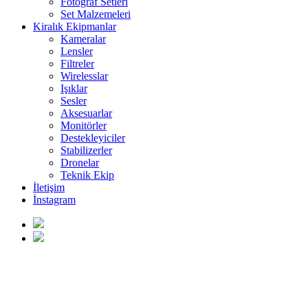
Fotoğraf Setleri
Set Malzemeleri
Kiralık Ekipmanlar
Kameralar
Lensler
Filtreler
Wirelesslar
Işıklar
Sesler
Aksesuarlar
Monitörler
Destekleyiciler
Stabilizerler
Dronelar
Teknik Ekip
İletişim
İnstagram