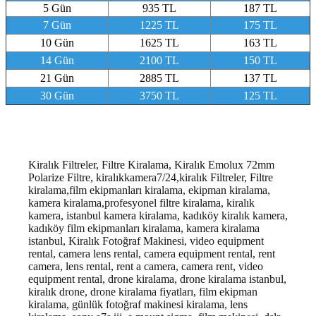
5 Gün
935 TL
187 TL
7 Gün
1225 TL
175 TL
10 Gün
1625 TL
163 TL
14 Gün
2100 TL
150 TL
21 Gün
2885 TL
137 TL
30 Gün
3750 TL
125 TL
Kiralık Filtreler, Filtre Kiralama, Kiralık Emolux 72mm
Polarize Filtre, kiralıkkamera7/24,kiralık Filtreler, Filtre
kiralama,film ekipmanları kiralama, ekipman kiralama,
kamera kiralama,profesyonel filtre kiralama, kiralık
kamera, istanbul kamera kiralama, kadıköy kiralık kamera,
kadıköy film ekipmanları kiralama, kamera kiralama
istanbul
, Kiralık Fotoğraf Makinesi, video equipment
rental, camera lens rental, camera equipment rental, rent
camera, lens rental, rent a camera, camera rent, video
equipment rental, drone kiralama, drone kiralama istanbul,
kiralık drone, drone kiralama fiyatları, film ekipman
kiralama, günlük fotoğraf makinesi kiralama, lens