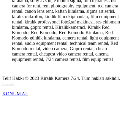
kiralama, sony a7s iii, e mount sigma, film makinesi, dslr
camera for rent, rent photography equipment, red camera
rental, canon lens rent, kaftan kiralama, sigma art serisi,
kiralık mikrofon, kiralik film ekipmanları, film equipment
rental, kiralık profesyonel fotoğraf makinesi, ses ekipmanı
kiralama, gopro rental, Kiralikkameraci, Kiralık Red
Komodo, Red Komodo, Red Komodo Kiralama, Red
Komodo günlük kiralama, camera rental, light equipment
rental, audio equipment rental, technical team rental, Red
Komodo rental, video camera, Gopro rental, cheap
camera rental, cheapest video camera rental, cinema
equipment rental, 7/24 camera rental, film equip rental
Telif Hakkı © 2023
Kiralık Kamera 7/24
. Tüm hakları saklıdır.
Orsa Web
KONUM AL