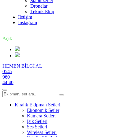
Stabilizerler
Dronelar
Teknik Ekip
İletişim
İnstagram
7 gün / 24 saat
Açık
HEMEN BİLGİ AL
0545
960
44 40
Kiralık Ekipman Setleri
Ekonomik Setler
Kamera Setleri
Işık Setleri
Ses Setleri
Wireless Setleri