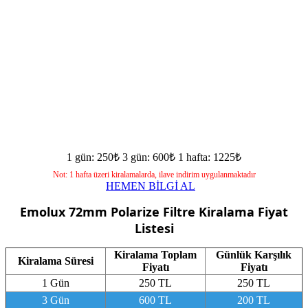
1 gün: 250₺
3 gün: 600₺
1 hafta: 1225₺
Not: 1 hafta üzeri kiralamalarda, ilave indirim uygulanmaktadır
HEMEN BİLGİ AL
Emolux 72mm Polarize Filtre
Kiralama Fiyat
Listesi
Kiralama Toplam
Günlük Karşılık
Kiralama Süresi
Fiyatı
Fiyatı
1 Gün
250 TL
250 TL
3 Gün
600 TL
200 TL