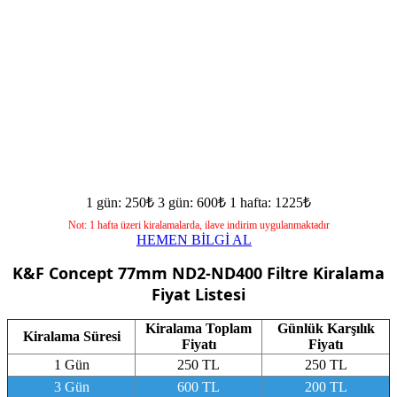
1 gün: 250₺
3 gün: 600₺
1 hafta: 1225₺
Not: 1 hafta üzeri kiralamalarda, ilave indirim uygulanmaktadır
HEMEN BİLGİ AL
K&F Concept 77mm ND2-ND400 Filtre
Kiralama
Fiyat Listesi
Kiralama Toplam
Günlük Karşılık
Kiralama Süresi
Fiyatı
Fiyatı
1 Gün
250 TL
250 TL
3 Gün
600 TL
200 TL