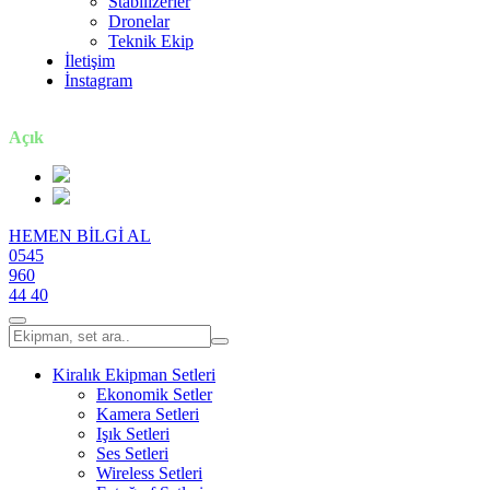
Stabilizerler
Dronelar
Teknik Ekip
İletişim
İnstagram
7 gün / 24 saat
Açık
HEMEN BİLGİ AL
0545
960
44 40
Kiralık Ekipman Setleri
Ekonomik Setler
Kamera Setleri
Işık Setleri
Ses Setleri
Wireless Setleri