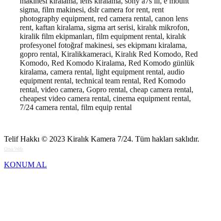
makinesi kiralama, lens kiralama, sony a7s iii, e mount
sigma, film makinesi, dslr camera for rent, rent
photography equipment, red camera rental, canon lens
rent, kaftan kiralama, sigma art serisi, kiralık mikrofon,
kiralik film ekipmanları, film equipment rental, kiralık
profesyonel fotoğraf makinesi, ses ekipmanı kiralama,
gopro rental, Kiralikkameraci, Kiralık Red Komodo, Red
Komodo, Red Komodo Kiralama, Red Komodo günlük
kiralama, camera rental, light equipment rental, audio
equipment rental, technical team rental, Red Komodo
rental, video camera, Gopro rental, cheap camera rental,
cheapest video camera rental, cinema equipment rental,
7/24 camera rental, film equip rental
Telif Hakkı © 2023
Kiralık Kamera 7/24
. Tüm hakları saklıdır.
Orsa Web
KONUM AL