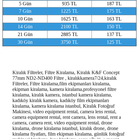
5 Gün
935 TL
187 TL
7 Gün
1225 TL
175 TL
10 Gün
1625 TL
163 TL
14 Gün
2100 TL
150 TL
21 Gün
2885 TL
137 TL
30 Gün
3750 TL
125 TL
Kiralık Filtreler, Filtre Kiralama, Kiralık K&F Concept
77mm ND2-ND400 Filtre , kiralıkkamera7/24,kiralık
Filtreler, Filtre kiralama,film ekipmanları kiralama,
ekipman kiralama, kamera kiralama,profesyonel filtre
kiralama, kiralık kamera, istanbul kamera kiralama,
kadıköy kiralık kamera, kadıköy film ekipmanları
kiralama, kamera kiralama istanbul
, Kiralık Fotoğraf
Makinesi, video equipment rental, camera lens rental,
camera equipment rental, rent camera, lens rental, rent a
camera, camera rent, video equipment rental, drone
kiralama, drone kiralama istanbul, kiralık drone, drone
kiralama fiyatları, film ekipman kiralama, günlük fotoğraf