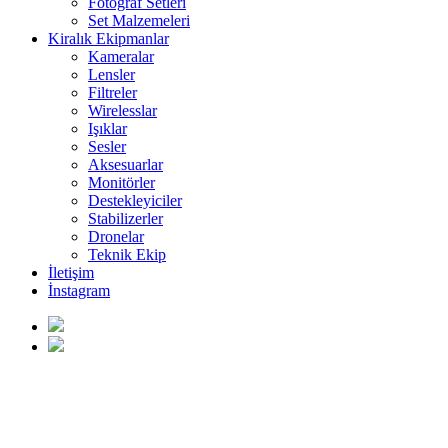
Fotoğraf Setleri
Set Malzemeleri
Kiralık Ekipmanlar
Kameralar
Lensler
Filtreler
Wirelesslar
Işıklar
Sesler
Aksesuarlar
Monitörler
Destekleyiciler
Stabilizerler
Dronelar
Teknik Ekip
İletişim
İnstagram