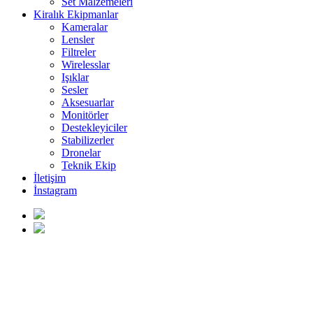
Set Malzemeleri
Kiralık Ekipmanlar
Kameralar
Lensler
Filtreler
Wirelesslar
Işıklar
Sesler
Aksesuarlar
Monitörler
Destekleyiciler
Stabilizerler
Dronelar
Teknik Ekip
İletişim
İnstagram