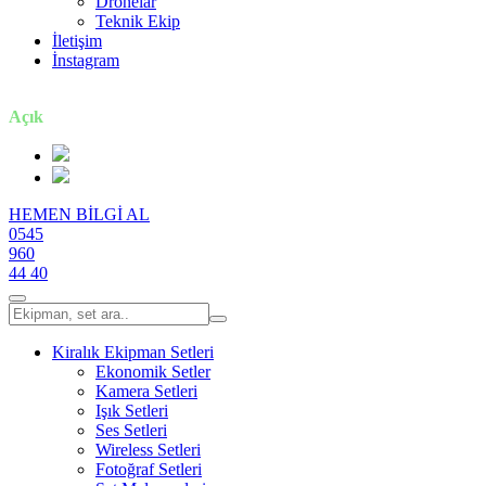
Dronelar
Teknik Ekip
İletişim
İnstagram
7 gün / 24 saat
Açık
HEMEN BİLGİ AL
0545
960
44 40
Kiralık Ekipman Setleri
Ekonomik Setler
Kamera Setleri
Işık Setleri
Ses Setleri
Wireless Setleri
Fotoğraf Setleri