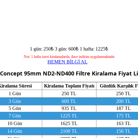
1 gün: 250₺
3 gün: 600₺
1 hafta: 1225₺
Not: 1 hafta üzeri kiralamalarda, ilave indirim uygulanmaktadır
HEMEN BİLGİ AL
Concept 95mm ND2-ND400 Filtre
Kiralama Fiyat Li
iralama Süresi
Kiralama Toplam Fiyatı
Günlük Karşılık F
1 Gün
250 TL
250 TL
3 Gün
600 TL
200 TL
5 Gün
935 TL
187 TL
7 Gün
1225 TL
175 TL
10 Gün
1625 TL
163 TL
14 Gün
2100 TL
150 TL