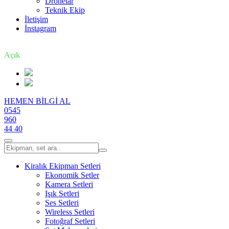
Dronelar
Teknik Ekip
İletişim
İnstagram
7 gün / 24 saat
Açık
HEMEN BİLGİ AL
0545
960
44 40
Kiralık Ekipman Setleri
Ekonomik Setler
Kamera Setleri
Işık Setleri
Ses Setleri
Wireless Setleri
Fotoğraf Setleri