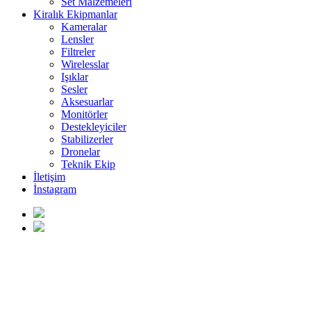
Set Malzemeleri
Kiralık Ekipmanlar
Kameralar
Lensler
Filtreler
Wirelesslar
Işıklar
Sesler
Aksesuarlar
Monitörler
Destekleyiciler
Stabilizerler
Dronelar
Teknik Ekip
İletişim
İnstagram