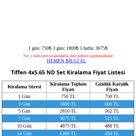
1 gün: 750₺
3 gün: 1800₺
1 hafta: 3675₺
Not: 1 hafta üzeri kiralamalarda, ilave indirim uygulanmaktadır
HEMEN BİLGİ AL
Tiffen 4x5.65 ND Set
Kiralama Fiyat Listesi
Kiralama Toplam
Günlük Karşılık
Kiralama Süresi
Fiyatı
Fiyatı
1 Gün
750 TL
750 TL
3 Gün
1800 TL
600 TL
5 Gün
2810 TL
562 TL
7 Gün
3675 TL
525 TL
10 Gün
4875 TL
488 TL
14 Gün
6300 TL
450 TL