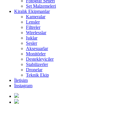
Fotoğraf Setleri
Set Malzemeleri
Kiralık Ekipmanlar
Kameralar
Lensler
Filtreler
Wirelesslar
Işıklar
Sesler
Aksesuarlar
Monitörler
Destekleyiciler
Stabilizerler
Dronelar
Teknik Ekip
İletişim
İnstagram