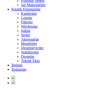
Fotoğraf Setleri
Set Malzemeleri
Kiralık Ekipmanlar
Kameralar
Lensler
Filtreler
Wirelesslar
Işıklar
Sesler
Aksesuarlar
Monitörler
Destekleyiciler
Stabilizerler
Dronelar
Teknik Ekip
İletişim
İnstagram