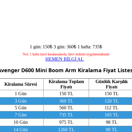
1 gün: 150₺
3 gün: 360₺
1 hafta: 735₺
Not: 1 hafta üzeri kiralamalarda, ilave indirim uygulanmaktadır
HEMEN BİLGİ AL
Avenger D600 Mini Boom Arm
Kiralama Fiyat Listes
Kiralama Toplam
Günlük Karşılık
Kiralama Süresi
Fiyatı
Fiyatı
1 Gün
150 TL
150 TL
3 Gün
360 TL
120 TL
5 Gün
560 TL
112 TL
7 Gün
735 TL
105 TL
10 Gün
975 TL
98 TL
14 Gün
1260 TL
90 TL