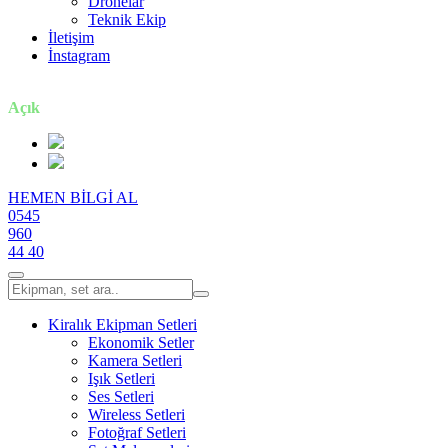
Dronelar
Teknik Ekip
İletişim
İnstagram
7 gün / 24 saat
Açık
HEMEN BİLGİ AL
0545
960
44 40
Kiralık Ekipman Setleri
Ekonomik Setler
Kamera Setleri
Işık Setleri
Ses Setleri
Wireless Setleri
Fotoğraf Setleri