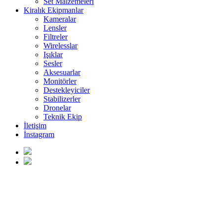
Set Malzemeleri
Kiralık Ekipmanlar
Kameralar
Lensler
Filtreler
Wirelesslar
Işıklar
Sesler
Aksesuarlar
Monitörler
Destekleyiciler
Stabilizerler
Dronelar
Teknik Ekip
İletişim
İnstagram