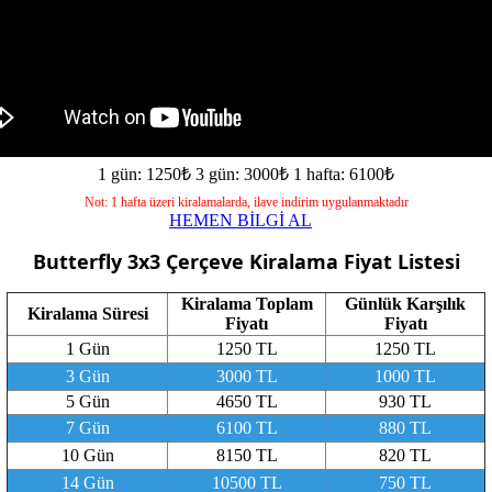
1 gün: 1250₺
3 gün: 3000₺
1 hafta: 6100₺
Not: 1 hafta üzeri kiralamalarda, ilave indirim uygulanmaktadır
HEMEN BİLGİ AL
Butterfly 3x3 Çerçeve
Kiralama Fiyat Listesi
Kiralama Toplam
Günlük Karşılık
Kiralama Süresi
Fiyatı
Fiyatı
1 Gün
1250 TL
1250 TL
3 Gün
3000 TL
1000 TL
5 Gün
4650 TL
930 TL
7 Gün
6100 TL
880 TL
10 Gün
8150 TL
820 TL
14 Gün
10500 TL
750 TL