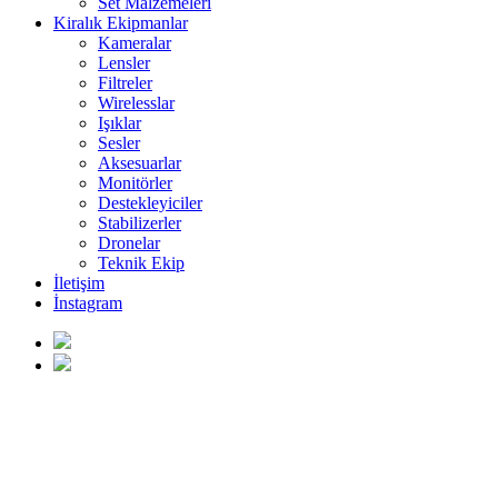
Set Malzemeleri
Kiralık Ekipmanlar
Kameralar
Lensler
Filtreler
Wirelesslar
Işıklar
Sesler
Aksesuarlar
Monitörler
Destekleyiciler
Stabilizerler
Dronelar
Teknik Ekip
İletişim
İnstagram