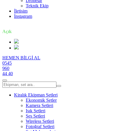
Dronelar
Teknik Ekip
İletişim
İnstagram
7 gün / 24 saat
Açık
HEMEN BİLGİ AL
0545
960
44 40
Kiralık Ekipman Setleri
Ekonomik Setler
Kamera Setleri
Işık Setleri
Ses Setleri
Wireless Setleri
Fotoğraf Setleri