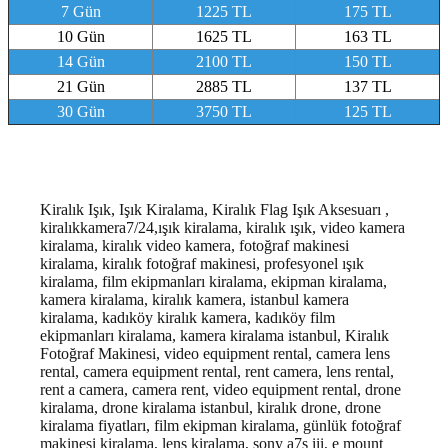
7 Gün
1225 TL
175 TL
10 Gün
1625 TL
163 TL
14 Gün
2100 TL
150 TL
21 Gün
2885 TL
137 TL
30 Gün
3750 TL
125 TL
Kiralık Işık, Işık Kiralama, Kiralık Flag Işık Aksesuarı ,
kiralıkkamera7/24,ışık kiralama, kiralık ışık, video kamera
kiralama, kiralık video kamera, fotoğraf makinesi
kiralama, kiralık fotoğraf makinesi, profesyonel ışık
kiralama, film ekipmanları kiralama, ekipman kiralama,
kamera kiralama, kiralık kamera, istanbul kamera
kiralama, kadıköy kiralık kamera, kadıköy film
ekipmanları kiralama, kamera kiralama istanbul, Kiralık
Fotoğraf Makinesi, video equipment rental, camera lens
rental, camera equipment rental, rent camera, lens rental,
rent a camera, camera rent, video equipment rental, drone
kiralama, drone kiralama istanbul, kiralık drone, drone
kiralama fiyatları, film ekipman kiralama, günlük fotoğraf
makinesi kiralama, lens kiralama, sony a7s iii, e mount