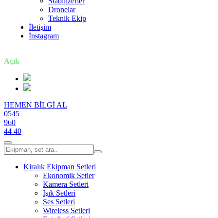
Stabilizerler
Dronelar
Teknik Ekip
İletişim
İnstagram
7 gün / 24 saat
Açık
HEMEN BİLGİ AL
0545
960
44 40
Kiralık Ekipman Setleri
Ekonomik Setler
Kamera Setleri
Işık Setleri
Ses Setleri
Wireless Setleri