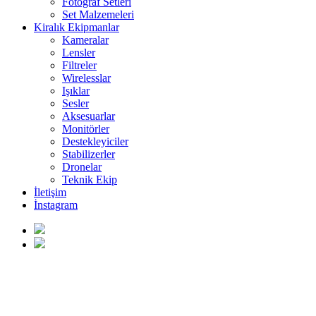
Fotoğraf Setleri
Set Malzemeleri
Kiralık Ekipmanlar
Kameralar
Lensler
Filtreler
Wirelesslar
Işıklar
Sesler
Aksesuarlar
Monitörler
Destekleyiciler
Stabilizerler
Dronelar
Teknik Ekip
İletişim
İnstagram