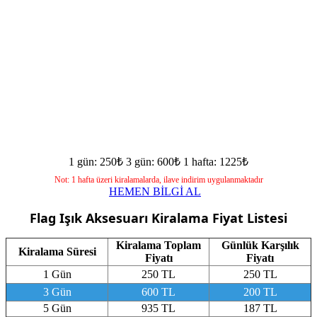
1 gün: 250₺
3 gün: 600₺
1 hafta: 1225₺
Not: 1 hafta üzeri kiralamalarda, ilave indirim uygulanmaktadır
HEMEN BİLGİ AL
Flag Işık Aksesuarı
Kiralama Fiyat Listesi
Kiralama Toplam
Günlük Karşılık
Kiralama Süresi
Fiyatı
Fiyatı
1 Gün
250 TL
250 TL
3 Gün
600 TL
200 TL
5 Gün
935 TL
187 TL