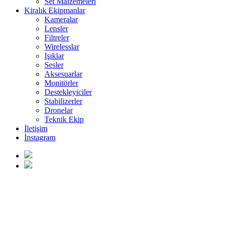
Set Malzemeleri
Kiralık Ekipmanlar
Kameralar
Lensler
Filtreler
Wirelesslar
Işıklar
Sesler
Aksesuarlar
Monitörler
Destekleyiciler
Stabilizerler
Dronelar
Teknik Ekip
İletişim
İnstagram