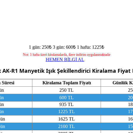
1 gün: 250₺
3 gün: 600₺
1 hafta: 1225₺
Not: 1 hafta üzeri kiralamalarda, ilave indirim uygulanmaktadır
HEMEN BİLGİ AL
 AK-R1 Manyetik Işık Şekillendirici
Kiralama Fiyat 
 Süresi
Kiralama Toplam Fiyatı
Günlük Ka
ün
250 TL
25
ün
600 TL
20
ün
935 TL
18
ün
1225 TL
17
Gün
1625 TL
16
Gün
2100 TL
15