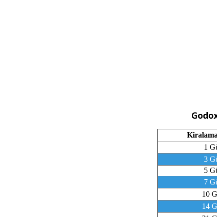
Godox
Kiralama
1 G
3 G
5 G
7 G
10 
14 