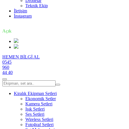
Dronelar
Teknik Ekip
İletişim
İnstagram
7 gün / 24 saat
Açık
HEMEN BİLGİ AL
0545
960
44 40
Kiralık Ekipman Setleri
Ekonomik Setler
Kamera Setleri
Işık Setleri
Ses Setleri
Wireless Setleri
Fotoğraf Setleri