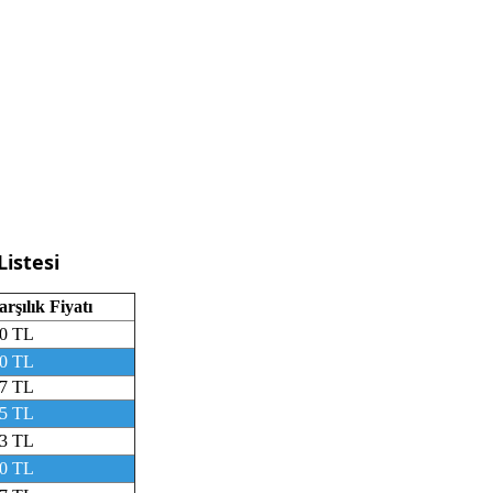
Listesi
rşılık Fiyatı
0 TL
0 TL
7 TL
5 TL
3 TL
0 TL