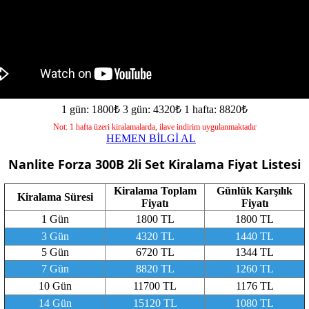
1 gün: 1800₺
3 gün: 4320₺
1 hafta: 8820₺
Not: 1 hafta üzeri kiralamalarda, ilave indirim uygulanmaktadır
HEMEN BİLGİ AL
Nanlite Forza 300B 2li Set
Kiralama Fiyat Listesi
Kiralama Toplam
Günlük Karşılık
Kiralama Süresi
Fiyatı
Fiyatı
1 Gün
1800 TL
1800 TL
3 Gün
4320 TL
1440 TL
5 Gün
6720 TL
1344 TL
7 Gün
8820 TL
1260 TL
10 Gün
11700 TL
1176 TL
14 Gün
15120 TL
1080 TL