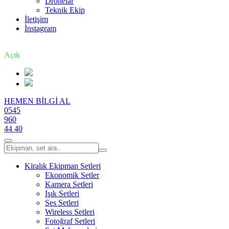
Dronelar
Teknik Ekip
İletişim
İnstagram
7 gün / 24 saat
Açık
HEMEN BİLGİ AL
0545
960
44 40
Kiralık Ekipman Setleri
Ekonomik Setler
Kamera Setleri
Işık Setleri
Ses Setleri
Wireless Setleri
Fotoğraf Setleri