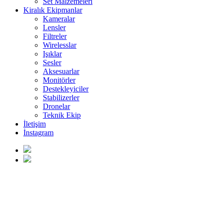
Set Malzemeleri
Kiralık Ekipmanlar
Kameralar
Lensler
Filtreler
Wirelesslar
Işıklar
Sesler
Aksesuarlar
Monitörler
Destekleyiciler
Stabilizerler
Dronelar
Teknik Ekip
İletişim
İnstagram