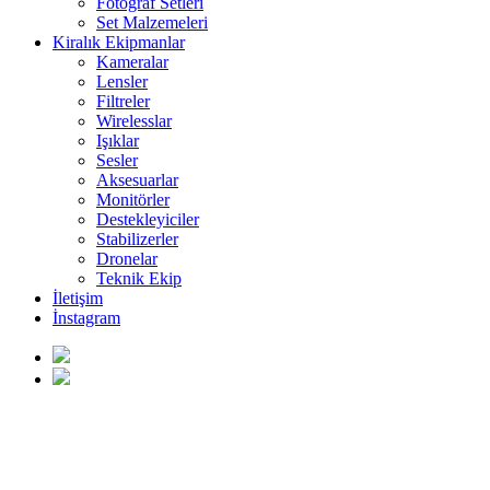
Fotoğraf Setleri
Set Malzemeleri
Kiralık Ekipmanlar
Kameralar
Lensler
Filtreler
Wirelesslar
Işıklar
Sesler
Aksesuarlar
Monitörler
Destekleyiciler
Stabilizerler
Dronelar
Teknik Ekip
İletişim
İnstagram