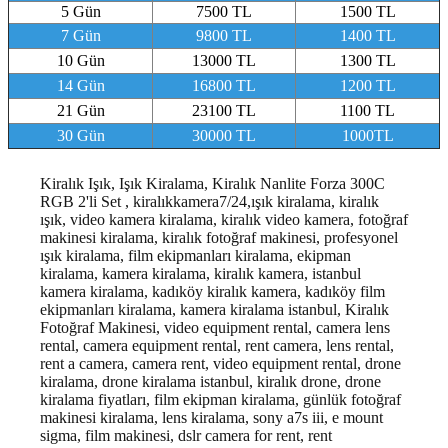
5 Gün
7500 TL
1500 TL
7 Gün
9800 TL
1400 TL
10 Gün
13000 TL
1300 TL
14 Gün
16800 TL
1200 TL
21 Gün
23100 TL
1100 TL
30 Gün
30000 TL
1000TL
Kiralık Işık, Işık Kiralama, Kiralık Nanlite Forza 300C
RGB 2'li Set , kiralıkkamera7/24,ışık kiralama, kiralık
ışık, video kamera kiralama, kiralık video kamera, fotoğraf
makinesi kiralama, kiralık fotoğraf makinesi, profesyonel
ışık kiralama, film ekipmanları kiralama, ekipman
kiralama, kamera kiralama, kiralık kamera, istanbul
kamera kiralama, kadıköy kiralık kamera, kadıköy film
ekipmanları kiralama, kamera kiralama istanbul, Kiralık
Fotoğraf Makinesi, video equipment rental, camera lens
rental, camera equipment rental, rent camera, lens rental,
rent a camera, camera rent, video equipment rental, drone
kiralama, drone kiralama istanbul, kiralık drone, drone
kiralama fiyatları, film ekipman kiralama, günlük fotoğraf
makinesi kiralama, lens kiralama, sony a7s iii, e mount
sigma, film makinesi, dslr camera for rent, rent