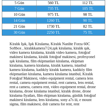
5 Gün
560 TL
112 TL
7 Gün
735 TL
105 TL
10 Gün
975 TL
98 TL
14 Gün
1260 TL
90 TL
21 Gün
1730 TL
82 TL
30 Gün
2250 TL
75 TL
Kiralık Işık, Işık Kiralama, Kiralık Nanlite Forza 60C
Softbox , kiralıkkamera7/24,ışık kiralama, kiralık ışık,
video kamera kiralama, kiralık video kamera, fotoğraf
makinesi kiralama, kiralık fotoğraf makinesi, profesyonel
ışık kiralama, film ekipmanları kiralama, ekipman
kiralama, kamera kiralama, kiralık kamera, istanbul
kamera kiralama, kadıköy kiralık kamera, kadıköy film
ekipmanları kiralama, kamera kiralama istanbul, Kiralık
Fotoğraf Makinesi, video equipment rental, camera lens
rental, camera equipment rental, rent camera, lens rental,
rent a camera, camera rent, video equipment rental, drone
kiralama, drone kiralama istanbul, kiralık drone, drone
kiralama fiyatları, film ekipman kiralama, günlük fotoğraf
makinesi kiralama, lens kiralama, sony a7s iii, e mount
sigma, film makinesi, dslr camera for rent, rent