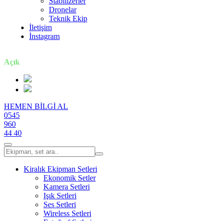
Stabilizerler
Dronelar
Teknik Ekip
İletişim
İnstagram
7 gün / 24 saat
Açık
HEMEN BİLGİ AL
0545
960
44 40
Kiralık Ekipman Setleri
Ekonomik Setler
Kamera Setleri
Işık Setleri
Ses Setleri
Wireless Setleri