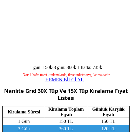
1 gün: 150₺
3 gün: 360₺
1 hafta: 735₺
Not: 1 hafta üzeri kiralamalarda, ilave indirim uygulanmaktadır
HEMEN BİLGİ AL
Nanlite Grid 30X Tüp Ve 15X Tüp
Kiralama Fiyat
Listesi
Kiralama Toplam
Günlük Karşılık
Kiralama Süresi
Fiyatı
Fiyatı
1 Gün
150 TL
150 TL
3 Gün
360 TL
120 TL