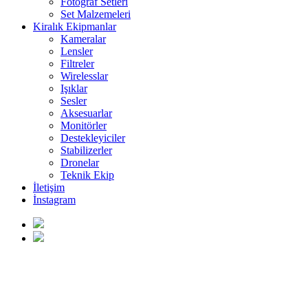
Fotoğraf Setleri
Set Malzemeleri
Kiralık Ekipmanlar
Kameralar
Lensler
Filtreler
Wirelesslar
Işıklar
Sesler
Aksesuarlar
Monitörler
Destekleyiciler
Stabilizerler
Dronelar
Teknik Ekip
İletişim
İnstagram