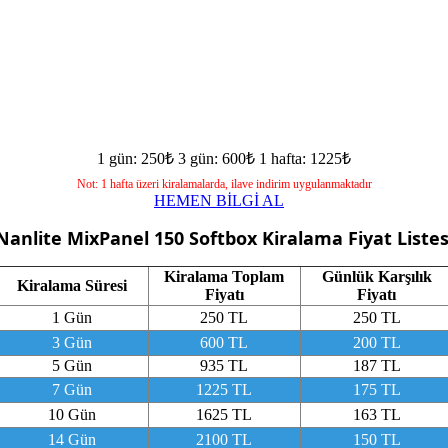
1 gün: 250₺
3 gün: 600₺
1 hafta: 1225₺
Not: 1 hafta üzeri kiralamalarda, ilave indirim uygulanmaktadır
HEMEN BİLGİ AL
Nanlite MixPanel 150 Softbox
Kiralama Fiyat Listes
Kiralama Toplam
Günlük Karşılık
Kiralama Süresi
Fiyatı
Fiyatı
1 Gün
250 TL
250 TL
3 Gün
600 TL
200 TL
5 Gün
935 TL
187 TL
7 Gün
1225 TL
175 TL
10 Gün
1625 TL
163 TL
14 Gün
2100 TL
150 TL