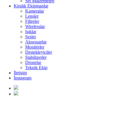
Set Malzemeleri
Kiralık Ekipmanlar
Kameralar
Lensler
Filtreler
Wirelesslar
Işıklar
Sesler
Aksesuarlar
Monitörler
Destekleyiciler
Stabilizerler
Dronelar
Teknik Ekip
İletişim
İnstagram