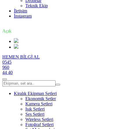
Dronelar
Teknik Ekip
İletişim
İnstagram
7 gün / 24 saat
Açık
HEMEN BİLGİ AL
0545
960
44 40
Kiralık Ekipman Setleri
Ekonomik Setler
Kamera Setleri
Işık Setleri
Ses Setleri
Wireless Setleri
Fotoğraf Setleri