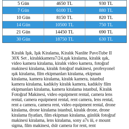
5 Gün
4650 TL
930 TL
7 Gün
6100 TL
880 TL
10 Gün
8150 TL
820 TL
14 Gün
10500 TL
750 TL
21 Gün
14450 TL
690 TL
30 Gün
18750 TL
630 TL
Kiralık Işık, Işık Kiralama, Kiralık Nanlite PavoTube II
30X Set , kiralıkkamera7/24,ışık kiralama, kiralık ışık,
video kamera kiralama, kiralık video kamera, fotoğraf
makinesi kiralama, kiralık fotoğraf makinesi, profesyonel
ışık kiralama, film ekipmanları kiralama, ekipman
kiralama, kamera kiralama, kiralık kamera, istanbul
kamera kiralama, kadıköy kiralık kamera, kadıköy film
ekipmanları kiralama, kamera kiralama istanbul, Kiralık
Fotoğraf Makinesi, video equipment rental, camera lens
rental, camera equipment rental, rent camera, lens rental,
rent a camera, camera rent, video equipment rental, drone
kiralama, drone kiralama istanbul, kiralık drone, drone
kiralama fiyatları, film ekipman kiralama, günlük fotoğraf
makinesi kiralama, lens kiralama, sony a7s iii, e mount
sigma, film makinesi, dslr camera for rent, rent