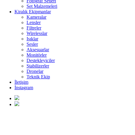
Fotoğraf Setleri
Set Malzemeleri
Kiralık Ekipmanlar
Kameralar
Lensler
Filtreler
Wirelesslar
Işıklar
Sesler
Aksesuarlar
Monitörler
Destekleyiciler
Stabilizerler
Dronelar
Teknik Ekip
İletişim
İnstagram