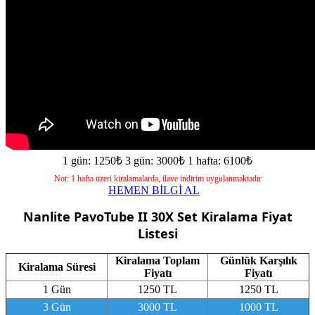
1 gün: 1250₺
3 gün: 3000₺
1 hafta: 6100₺
Not: 1 hafta üzeri kiralamalarda, ilave indirim uygulanmaktadır
HEMEN BİLGİ AL
Nanlite PavoTube II 30X Set
Kiralama Fiyat
Listesi
Kiralama Toplam
Günlük Karşılık
Kiralama Süresi
Fiyatı
Fiyatı
1 Gün
1250 TL
1250 TL
3 Gün
3000 TL
1000 TL