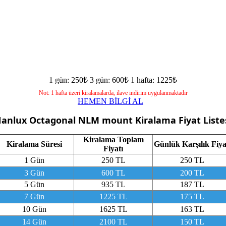
1 gün: 250₺
3 gün: 600₺
1 hafta: 1225₺
Not: 1 hafta üzeri kiralamalarda, ilave indirim uygulanmaktadır
HEMEN BİLGİ AL
anlux Octagonal NLM mount
Kiralama Fiyat Liste
Kiralama Toplam
Kiralama Süresi
Günlük Karşılık Fiya
Fiyatı
1 Gün
250 TL
250 TL
3 Gün
600 TL
200 TL
5 Gün
935 TL
187 TL
7 Gün
1225 TL
175 TL
10 Gün
1625 TL
163 TL
14 Gün
2100 TL
150 TL