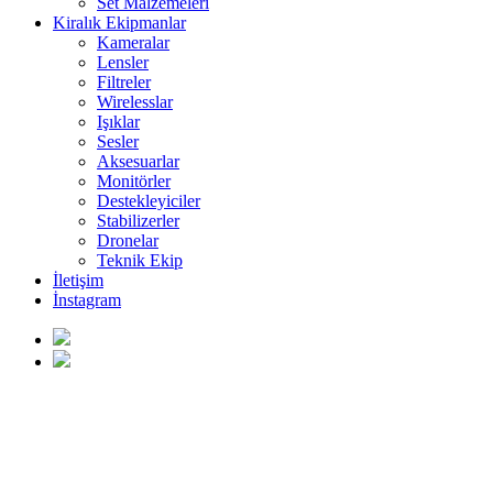
Set Malzemeleri
Kiralık Ekipmanlar
Kameralar
Lensler
Filtreler
Wirelesslar
Işıklar
Sesler
Aksesuarlar
Monitörler
Destekleyiciler
Stabilizerler
Dronelar
Teknik Ekip
İletişim
İnstagram