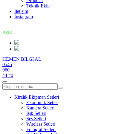
Dronelar
Teknik Ekip
İletişim
İnstagram
7 gün / 24 saat
Açık
HEMEN BİLGİ AL
0545
960
44 40
Kiralık Ekipman Setleri
Ekonomik Setler
Kamera Setleri
Işık Setleri
Ses Setleri
Wireless Setleri
Fotoğraf Setleri