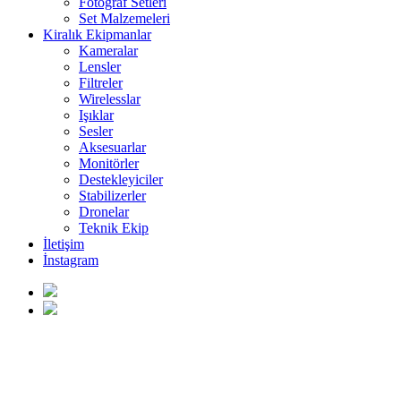
Fotoğraf Setleri
Set Malzemeleri
Kiralık Ekipmanlar
Kameralar
Lensler
Filtreler
Wirelesslar
Işıklar
Sesler
Aksesuarlar
Monitörler
Destekleyiciler
Stabilizerler
Dronelar
Teknik Ekip
İletişim
İnstagram