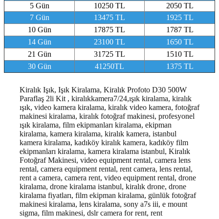
5 Gün
10250 TL
2050 TL
7 Gün
13475 TL
1925 TL
10 Gün
17875 TL
1787 TL
14 Gün
23100 TL
1650 TL
21 Gün
31725 TL
1510 TL
30 Gün
41250TL
1375 TL
Kiralık Işık, Işık Kiralama, Kiralık Profoto D30 500W
Paraflaş 2li Kit , kiralıkkamera7/24,ışık kiralama, kiralık
ışık, video kamera kiralama, kiralık video kamera, fotoğraf
makinesi kiralama, kiralık fotoğraf makinesi, profesyonel
ışık kiralama, film ekipmanları kiralama, ekipman
kiralama, kamera kiralama, kiralık kamera, istanbul
kamera kiralama, kadıköy kiralık kamera, kadıköy film
ekipmanları kiralama, kamera kiralama istanbul, Kiralık
Fotoğraf Makinesi, video equipment rental, camera lens
rental, camera equipment rental, rent camera, lens rental,
rent a camera, camera rent, video equipment rental, drone
kiralama, drone kiralama istanbul, kiralık drone, drone
kiralama fiyatları, film ekipman kiralama, günlük fotoğraf
makinesi kiralama, lens kiralama, sony a7s iii, e mount
sigma, film makinesi, dslr camera for rent, rent