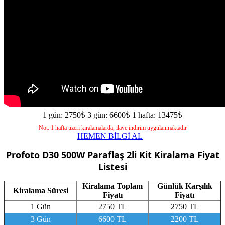
1 gün: 2750₺
3 gün: 6600₺
1 hafta: 13475₺
Not: 1 hafta üzeri kiralamalarda, ilave indirim uygulanmaktadır
HEMEN BİLGİ AL
Profoto D30 500W Paraflaş 2li Kit
Kiralama Fiyat
Listesi
Kiralama Toplam
Günlük Karşılık
Kiralama Süresi
Fiyatı
Fiyatı
1 Gün
2750 TL
2750 TL
3 Gün
6600 TL
2200 TL