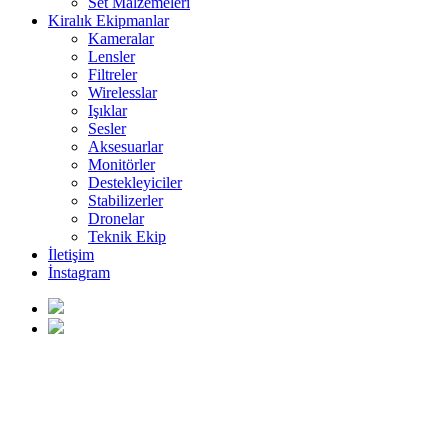
Set Malzemeleri
Kiralık Ekipmanlar
Kameralar
Lensler
Filtreler
Wirelesslar
Işıklar
Sesler
Aksesuarlar
Monitörler
Destekleyiciler
Stabilizerler
Dronelar
Teknik Ekip
İletişim
İnstagram