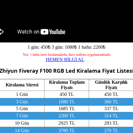
1 gün: 450₺
3 gün: 1080₺
1 hafta: 2200₺
Not: 1 hafta üzeri kiralamalarda, ilave indirim uygulanmaktadır
HEMEN BİLGİ AL
Zhiyun Fiveray F100 RGB Led
Kiralama Fiyat Listes
Kiralama Toplam
Günlük Karşılık
Kiralama Süresi
Fiyatı
Fiyatı
1 Gün
450 TL
450 TL
3 Gün
1080 TL
360 TL
5 Gün
1685 TL
337 TL
7 Gün
2200 TL
314 TL
10 Gün
2925 TL
293 TL
14 Gün
3780 TL
270 TL