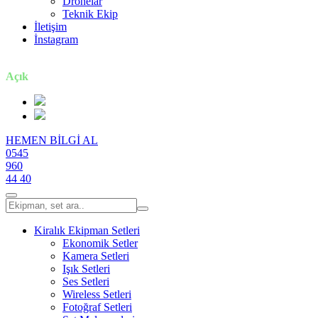
Dronelar
Teknik Ekip
İletişim
İnstagram
7 gün / 24 saat
Açık
HEMEN BİLGİ AL
0545
960
44 40
Kiralık Ekipman Setleri
Ekonomik Setler
Kamera Setleri
Işık Setleri
Ses Setleri
Wireless Setleri
Fotoğraf Setleri