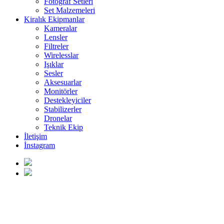
Fotoğraf Setleri
Set Malzemeleri
Kiralık Ekipmanlar
Kameralar
Lensler
Filtreler
Wirelesslar
Işıklar
Sesler
Aksesuarlar
Monitörler
Destekleyiciler
Stabilizerler
Dronelar
Teknik Ekip
İletişim
İnstagram