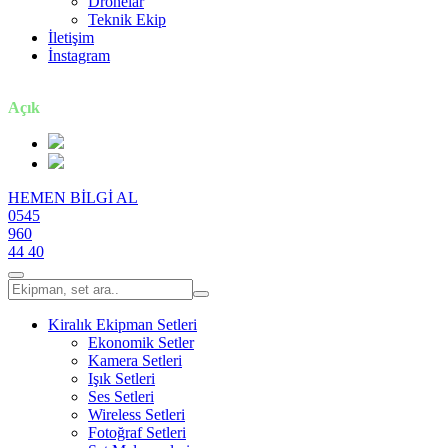
Dronelar
Teknik Ekip
İletişim
İnstagram
7 gün / 24 saat
Açık
HEMEN BİLGİ AL
0545
960
44 40
Kiralık Ekipman Setleri
Ekonomik Setler
Kamera Setleri
Işık Setleri
Ses Setleri
Wireless Setleri
Fotoğraf Setleri