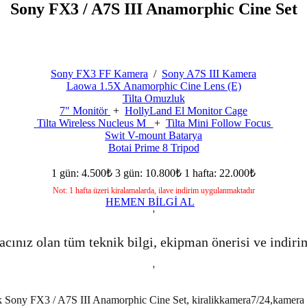
Sony FX3 / A7S III Anamorphic Cine Set
Sony FX3 FF Kamera
/
Sony A7S III Kamera
Laowa 1.5X Anamorphic Cine Lens (E)
Tilta Omuzluk
7" Monitör
+
HollyLand El Monitor Cage
Tilta Wireless Nucleus M
+
Tilta Mini Follow Focus
Swit V-mount Batarya
Botai Prime 8 Tripod
1 gün: 4.500₺
3 gün: 10.800₺
1 hafta: 22.000₺
Not: 1 hafta üzeri kiralamalarda, ilave indirim uygulanmaktadır
HEMEN BİLGİ AL
'
acınız olan tüm teknik bilgi, ekipman önerisi ve indiri
'
alık Sony FX3 / A7S III Anamorphic Cine Set, kiralikkamera7/24,kamera 