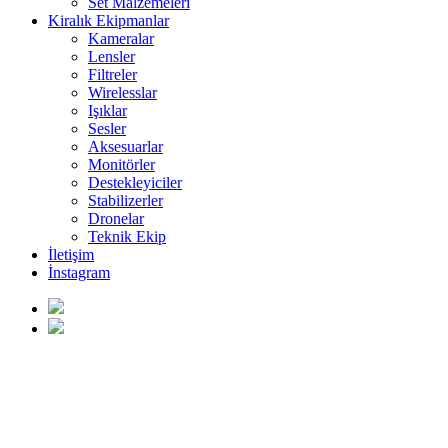
Set Malzemeleri
Kiralık Ekipmanlar
Kameralar
Lensler
Filtreler
Wirelesslar
Işıklar
Sesler
Aksesuarlar
Monitörler
Destekleyiciler
Stabilizerler
Dronelar
Teknik Ekip
İletişim
İnstagram