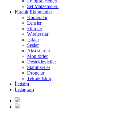
Fotoğraf Setleri
Set Malzemeleri
Kiralık Ekipmanlar
Kameralar
Lensler
Filtreler
Wirelesslar
Işıklar
Sesler
Aksesuarlar
Monitörler
Destekleyiciler
Stabilizerler
Dronelar
Teknik Ekip
İletişim
İnstagram