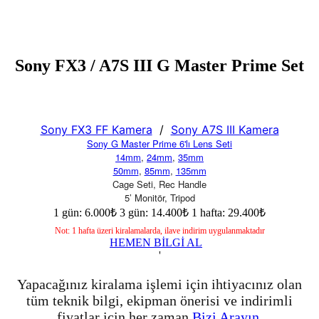
Sony FX3 / A7S III G Master Prime Set
Sony FX3 FF Kamera
/
Sony A7S III Kamera
Sony G Master Prime 6'lı Lens Seti
14mm
,
24mm
,
35mm
50mm
,
85mm
,
135mm
Cage Seti, Rec Handle
5’ Monitör, Tripod
1 gün: 6.000₺
3 gün: 14.400₺
1 hafta: 29.400₺
Not: 1 hafta üzeri kiralamalarda, ilave indirim uygulanmaktadır
HEMEN BİLGİ AL
'
Yapacağınız kiralama işlemi için ihtiyacınız olan
tüm teknik bilgi, ekipman önerisi ve indirimli
fiyatlar için her zaman
Bizi Arayın.