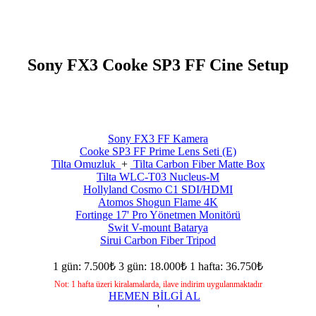
Sony FX3 Cooke SP3 FF Cine Setup
Sony FX3 FF Kamera
Cooke SP3 FF Prime Lens Seti (E)
Tilta Omuzluk
+
Tilta Carbon Fiber Matte Box
Tilta WLC-T03 Nucleus-M
Hollyland Cosmo C1 SDI/HDMI
Atomos Shogun Flame 4K
Fortinge 17' Pro Yönetmen Monitörü
Swit V-mount Batarya
Sirui Carbon Fiber Tripod
1 gün: 7.500₺
3 gün: 18.000₺
1 hafta: 36.750₺
Not: 1 hafta üzeri kiralamalarda, ilave indirim uygulanmaktadır
HEMEN BİLGİ AL
'