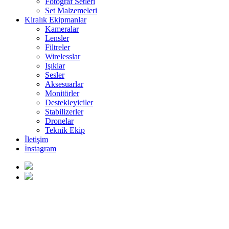
Fotoğraf Setleri
Set Malzemeleri
Kiralık Ekipmanlar
Kameralar
Lensler
Filtreler
Wirelesslar
Işıklar
Sesler
Aksesuarlar
Monitörler
Destekleyiciler
Stabilizerler
Dronelar
Teknik Ekip
İletişim
İnstagram