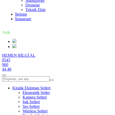
Stabilizerler
Dronelar
Teknik Ekip
İletişim
İnstagram
7 gün / 24 saat
Açık
HEMEN BİLGİ AL
0545
960
44 40
Kiralık Ekipman Setleri
Ekonomik Setler
Kamera Setleri
Işık Setleri
Ses Setleri
Wireless Setleri