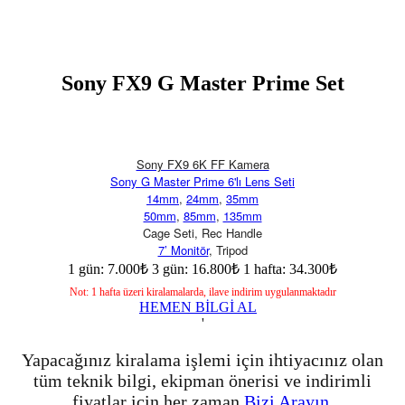
Sony FX9 G Master Prime Set
Sony FX9 6K FF Kamera
Sony G Master Prime 6'lı Lens Seti
14mm
,
24mm
,
35mm
50mm
,
85mm
,
135mm
Cage Seti, Rec Handle
7’ Monitör
, Tripod
1 gün: 7.000₺
3 gün: 16.800₺
1 hafta: 34.300₺
Not: 1 hafta üzeri kiralamalarda, ilave indirim uygulanmaktadır
HEMEN BİLGİ AL
'
Yapacağınız kiralama işlemi için ihtiyacınız olan
tüm teknik bilgi, ekipman önerisi ve indirimli
fiyatlar için her zaman
Bizi Arayın.