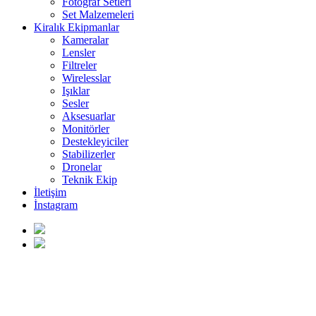
Fotoğraf Setleri
Set Malzemeleri
Kiralık Ekipmanlar
Kameralar
Lensler
Filtreler
Wirelesslar
Işıklar
Sesler
Aksesuarlar
Monitörler
Destekleyiciler
Stabilizerler
Dronelar
Teknik Ekip
İletişim
İnstagram