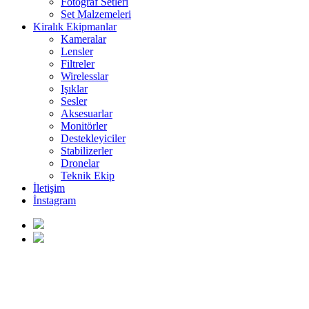
Fotoğraf Setleri
Set Malzemeleri
Kiralık Ekipmanlar
Kameralar
Lensler
Filtreler
Wirelesslar
Işıklar
Sesler
Aksesuarlar
Monitörler
Destekleyiciler
Stabilizerler
Dronelar
Teknik Ekip
İletişim
İnstagram