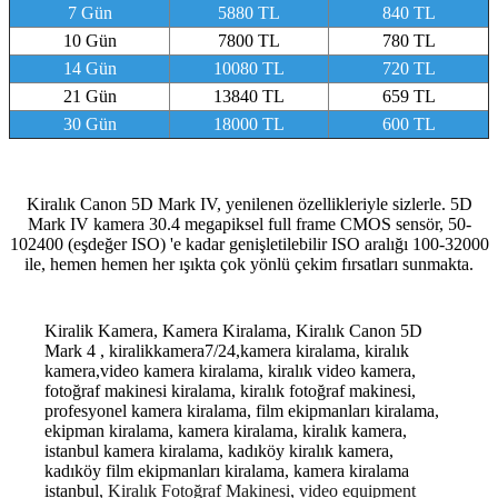
7 Gün
5880 TL
840 TL
10 Gün
7800 TL
780 TL
14 Gün
10080 TL
720 TL
21 Gün
13840 TL
659 TL
30 Gün
18000 TL
600 TL
Kiralık Canon 5D Mark IV, yenilenen özellikleriyle sizlerle. 5D
Mark IV kamera 30.4 megapiksel full frame CMOS sensör, 50-
102400 (eşdeğer ISO) 'e kadar genişletilebilir ISO aralığı 100-32000
ile, hemen hemen her ışıkta çok yönlü çekim fırsatları sunmakta.
Kiralik Kamera, Kamera Kiralama, Kiralık Canon 5D
Mark 4 , kiralikkamera7/24,kamera kiralama, kiralık
kamera,video kamera kiralama, kiralık video kamera,
fotoğraf makinesi kiralama, kiralık fotoğraf makinesi,
profesyonel kamera kiralama, film ekipmanları kiralama,
ekipman kiralama, kamera kiralama, kiralık kamera,
istanbul kamera kiralama, kadıköy kiralık kamera,
kadıköy film ekipmanları kiralama, kamera kiralama
istanbul
, Kiralık Fotoğraf Makinesi, video equipment