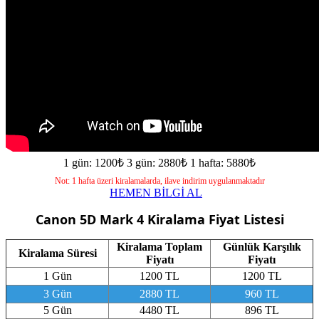
1 gün: 1200₺
3 gün: 2880₺
1 hafta: 5880₺
Not: 1 hafta üzeri kiralamalarda, ilave indirim uygulanmaktadır
HEMEN BİLGİ AL
Canon 5D Mark 4
Kiralama Fiyat Listesi
Kiralama Toplam
Günlük Karşılık
Kiralama Süresi
Fiyatı
Fiyatı
1 Gün
1200 TL
1200 TL
3 Gün
2880 TL
960 TL
5 Gün
4480 TL
896 TL