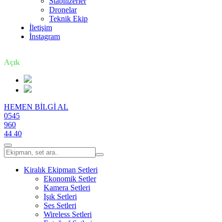
Stabilizerler
Dronelar
Teknik Ekip
İletişim
İnstagram
7 gün / 24 saat
Açık
HEMEN BİLGİ AL
0545
960
44 40
Kiralık Ekipman Setleri
Ekonomik Setler
Kamera Setleri
Işık Setleri
Ses Setleri
Wireless Setleri