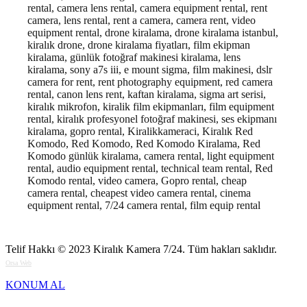
rental, camera lens rental, camera equipment rental, rent
camera, lens rental, rent a camera, camera rent, video
equipment rental, drone kiralama, drone kiralama istanbul,
kiralık drone, drone kiralama fiyatları, film ekipman
kiralama, günlük fotoğraf makinesi kiralama, lens
kiralama, sony a7s iii, e mount sigma, film makinesi, dslr
camera for rent, rent photography equipment, red camera
rental, canon lens rent, kaftan kiralama, sigma art serisi,
kiralık mikrofon, kiralik film ekipmanları, film equipment
rental, kiralık profesyonel fotoğraf makinesi, ses ekipmanı
kiralama, gopro rental, Kiralikkameraci, Kiralık Red
Komodo, Red Komodo, Red Komodo Kiralama, Red
Komodo günlük kiralama, camera rental, light equipment
rental, audio equipment rental, technical team rental, Red
Komodo rental, video camera, Gopro rental, cheap
camera rental, cheapest video camera rental, cinema
equipment rental, 7/24 camera rental, film equip rental
Telif Hakkı © 2023
Kiralık Kamera 7/24
. Tüm hakları saklıdır.
Orsa Web
KONUM AL