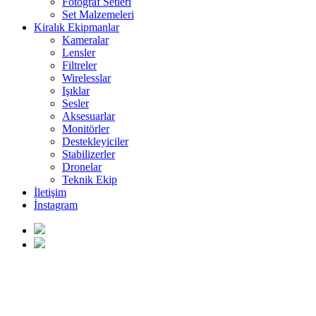
Fotoğraf Setleri
Set Malzemeleri
Kiralık Ekipmanlar
Kameralar
Lensler
Filtreler
Wirelesslar
Işıklar
Sesler
Aksesuarlar
Monitörler
Destekleyiciler
Stabilizerler
Dronelar
Teknik Ekip
İletişim
İnstagram