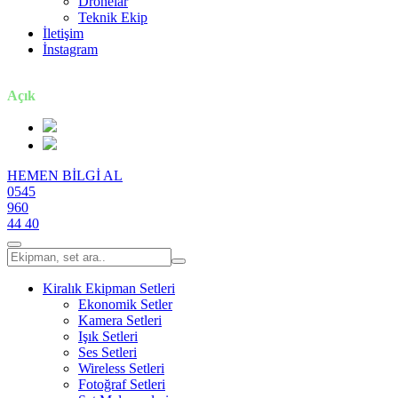
Dronelar
Teknik Ekip
İletişim
İnstagram
7 gün / 24 saat
Açık
HEMEN BİLGİ AL
0545
960
44 40
Kiralık Ekipman Setleri
Ekonomik Setler
Kamera Setleri
Işık Setleri
Ses Setleri
Wireless Setleri
Fotoğraf Setleri