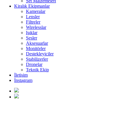
Set Malzemeleri
Kiralık Ekipmanlar
Kameralar
Lensler
Filtreler
Wirelesslar
Işıklar
Sesler
Aksesuarlar
Monitörler
Destekleyiciler
Stabilizerler
Dronelar
Teknik Ekip
İletişim
İnstagram