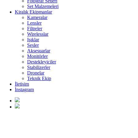
Fotoğraf Setleri
Set Malzemeleri
Kiralık Ekipmanlar
Kameralar
Lensler
Filtreler
Wirelesslar
Işıklar
Sesler
Aksesuarlar
Monitörler
Destekleyiciler
Stabilizerler
Dronelar
Teknik Ekip
İletişim
İnstagram