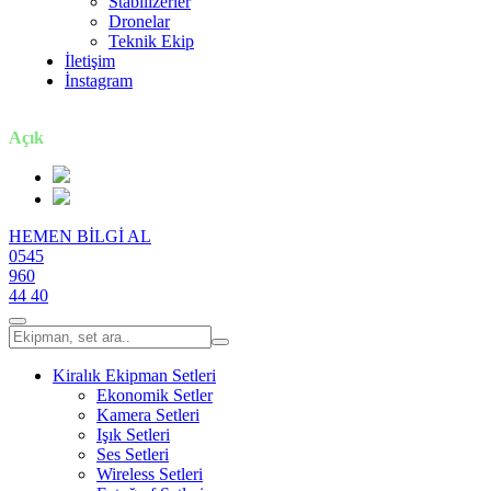
Stabilizerler
Dronelar
Teknik Ekip
İletişim
İnstagram
7 gün / 24 saat
Açık
HEMEN BİLGİ AL
0545
960
44 40
Kiralık Ekipman Setleri
Ekonomik Setler
Kamera Setleri
Işık Setleri
Ses Setleri
Wireless Setleri