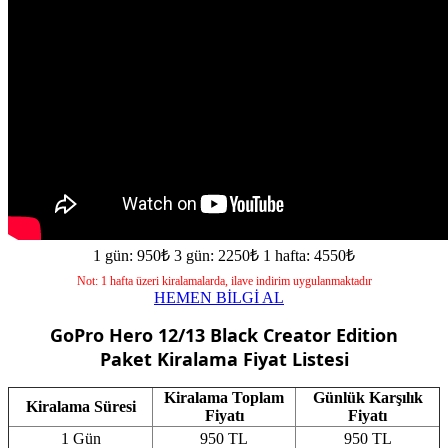
1 gün: 950₺
3 gün: 2250₺
1 hafta: 4550₺
Not: 1 hafta üzeri kiralamalarda, ilave indirim uygulanmaktadır
HEMEN BİLGİ AL
GoPro Hero 12/13 Black Creator Edition
Paket
Kiralama Fiyat Listesi
Kiralama Toplam
Günlük Karşılık
Kiralama Süresi
Fiyatı
Fiyatı
1 Gün
950 TL
950 TL