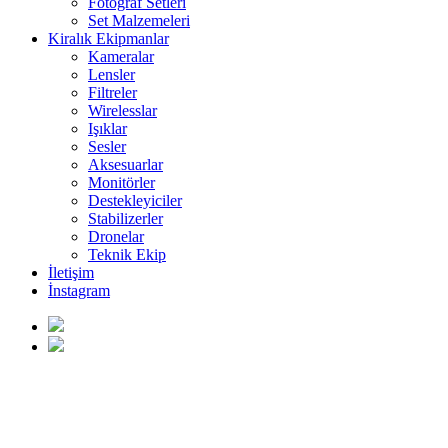
Fotoğraf Setleri
Set Malzemeleri
Kiralık Ekipmanlar
Kameralar
Lensler
Filtreler
Wirelesslar
Işıklar
Sesler
Aksesuarlar
Monitörler
Destekleyiciler
Stabilizerler
Dronelar
Teknik Ekip
İletişim
İnstagram