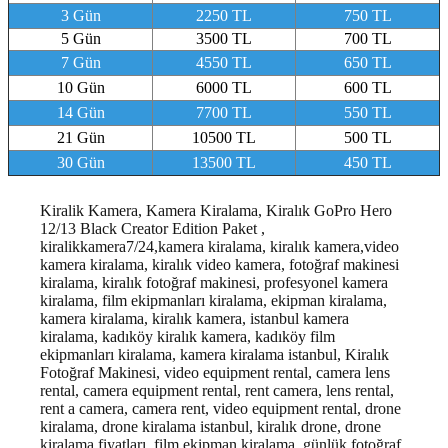
3 Gün
2250 TL
750 TL
5 Gün
3500 TL
700 TL
7 Gün
4550 TL
650 TL
10 Gün
6000 TL
600 TL
14 Gün
7700 TL
550 TL
21 Gün
10500 TL
500 TL
30 Gün
13500 TL
450 TL
Kiralik Kamera, Kamera Kiralama, Kiralık GoPro Hero
12/13 Black Creator Edition Paket ,
kiralikkamera7/24,kamera kiralama, kiralık kamera,video
kamera kiralama, kiralık video kamera, fotoğraf makinesi
kiralama, kiralık fotoğraf makinesi, profesyonel kamera
kiralama, film ekipmanları kiralama, ekipman kiralama,
kamera kiralama, kiralık kamera, istanbul kamera
kiralama, kadıköy kiralık kamera, kadıköy film
ekipmanları kiralama, kamera kiralama istanbul
, Kiralık
Fotoğraf Makinesi, video equipment rental, camera lens
rental, camera equipment rental, rent camera, lens rental,
rent a camera, camera rent, video equipment rental, drone
kiralama, drone kiralama istanbul, kiralık drone, drone
kiralama fiyatları, film ekipman kiralama, günlük fotoğraf