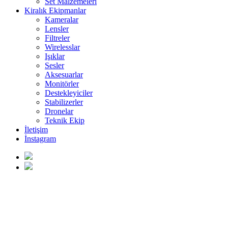
Set Malzemeleri
Kiralık Ekipmanlar
Kameralar
Lensler
Filtreler
Wirelesslar
Işıklar
Sesler
Aksesuarlar
Monitörler
Destekleyiciler
Stabilizerler
Dronelar
Teknik Ekip
İletişim
İnstagram