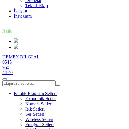
Dronelar
Teknik Ekip
İletişim
İnstagram
7 gün / 24 saat
Açık
HEMEN BİLGİ AL
0545
960
44 40
Kiralık Ekipman Setleri
Ekonomik Setler
Kamera Setleri
Işık Setleri
Ses Setleri
Wireless Setleri
Fotoğraf Setleri