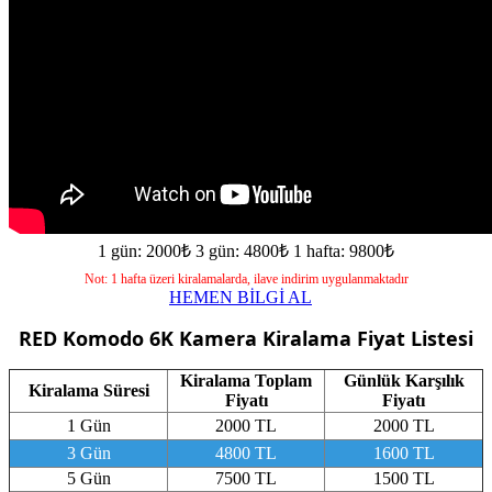
1 gün: 2000₺
3 gün: 4800₺
1 hafta: 9800₺
Not: 1 hafta üzeri kiralamalarda, ilave indirim uygulanmaktadır
HEMEN BİLGİ AL
RED Komodo 6K Kamera
Kiralama Fiyat Listesi
Kiralama Toplam
Günlük Karşılık
Kiralama Süresi
Fiyatı
Fiyatı
1 Gün
2000 TL
2000 TL
3 Gün
4800 TL
1600 TL
5 Gün
7500 TL
1500 TL