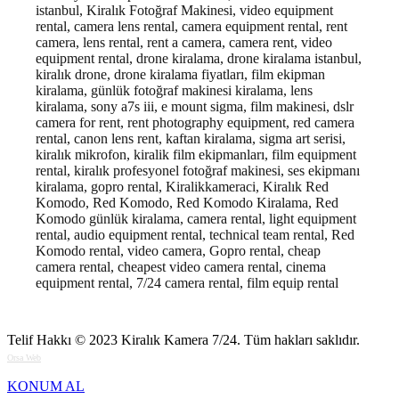
istanbul
, Kiralık Fotoğraf Makinesi, video equipment
rental, camera lens rental, camera equipment rental, rent
camera, lens rental, rent a camera, camera rent, video
equipment rental, drone kiralama, drone kiralama istanbul,
kiralık drone, drone kiralama fiyatları, film ekipman
kiralama, günlük fotoğraf makinesi kiralama, lens
kiralama, sony a7s iii, e mount sigma, film makinesi, dslr
camera for rent, rent photography equipment, red camera
rental, canon lens rent, kaftan kiralama, sigma art serisi,
kiralık mikrofon, kiralik film ekipmanları, film equipment
rental, kiralık profesyonel fotoğraf makinesi, ses ekipmanı
kiralama, gopro rental, Kiralikkameraci, Kiralık Red
Komodo, Red Komodo, Red Komodo Kiralama, Red
Komodo günlük kiralama, camera rental, light equipment
rental, audio equipment rental, technical team rental, Red
Komodo rental, video camera, Gopro rental, cheap
camera rental, cheapest video camera rental, cinema
equipment rental, 7/24 camera rental, film equip rental
Telif Hakkı © 2023
Kiralık Kamera 7/24
. Tüm hakları saklıdır.
Orsa Web
KONUM AL