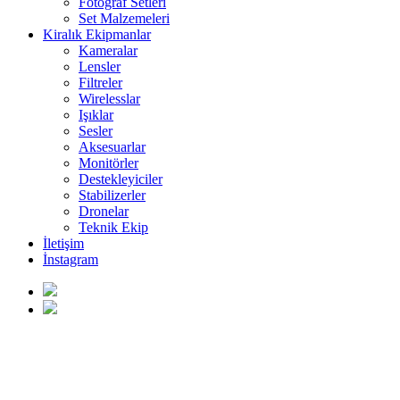
Fotoğraf Setleri
Set Malzemeleri
Kiralık Ekipmanlar
Kameralar
Lensler
Filtreler
Wirelesslar
Işıklar
Sesler
Aksesuarlar
Monitörler
Destekleyiciler
Stabilizerler
Dronelar
Teknik Ekip
İletişim
İnstagram