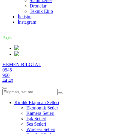
Stabilizerler
Dronelar
Teknik Ekip
İletişim
İnstagram
7 gün / 24 saat
Açık
HEMEN BİLGİ AL
0545
960
44 40
Kiralık Ekipman Setleri
Ekonomik Setler
Kamera Setleri
Işık Setleri
Ses Setleri
Wireless Setleri