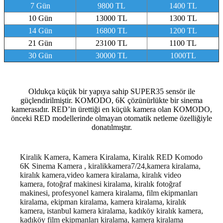
7 Gün
9800 TL
1400 TL
10 Gün
13000 TL
1300 TL
14 Gün
16800 TL
1200 TL
21 Gün
23100 TL
1100 TL
30 Gün
30000 TL
1000TL
Oldukça küçük bir yapıya sahip SUPER35 sensör ile
güçlendirilmiştir. KOMODO, 6K çözünürlükte bir sinema
kamerasıdır. RED’in ürettiği en küçük kamera olan KOMODO,
önceki RED modellerinde olmayan otomatik netleme özelliğiyle
donatılmıştır.
Kiralik Kamera, Kamera Kiralama, Kiralık RED Komodo
6K Sinema Kamera , kiralikkamera7/24,kamera kiralama,
kiralık kamera,video kamera kiralama, kiralık video
kamera, fotoğraf makinesi kiralama, kiralık fotoğraf
makinesi, profesyonel kamera kiralama, film ekipmanları
kiralama, ekipman kiralama, kamera kiralama, kiralık
kamera, istanbul kamera kiralama, kadıköy kiralık kamera,
kadıköy film ekipmanları kiralama, kamera kiralama