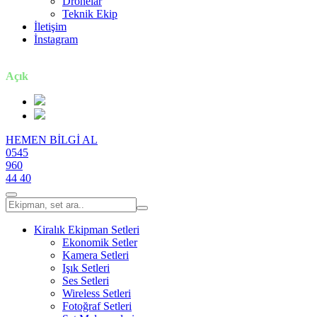
Dronelar
Teknik Ekip
İletişim
İnstagram
7 gün / 24 saat
Açık
HEMEN BİLGİ AL
0545
960
44 40
Kiralık Ekipman Setleri
Ekonomik Setler
Kamera Setleri
Işık Setleri
Ses Setleri
Wireless Setleri
Fotoğraf Setleri