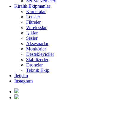
Set Malzemeleri
Kiralık Ekipmanlar
Kameralar
Lensler
Filtreler
Wirelesslar
Işıklar
Sesler
Aksesuarlar
Monitörler
Destekleyiciler
Stabilizerler
Dronelar
Teknik Ekip
İletişim
İnstagram