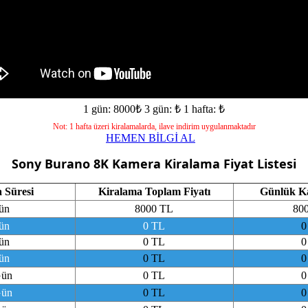
1 gün: 8000₺
3 gün: ₺
1 hafta: ₺
Not: 1 hafta üzeri kiralamalarda, ilave indirim uygulanmaktadır
HEMEN BİLGİ AL
Sony Burano 8K Kamera
Kiralama Fiyat Listesi
 Süresi
Kiralama Toplam Fiyatı
Günlük Kar
ün
8000 TL
80
ün
0 TL
0
ün
0 TL
0
ün
0 TL
0
Gün
0 TL
0
Gün
0 TL
0