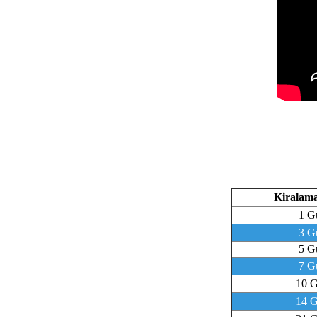
Kiralama
1 G
3 G
5 G
7 G
10 
14 